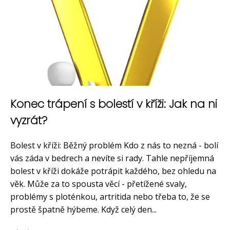
Konec trápení s bolestí v kříži: Jak na ni
vyzrát?
Bolest v kříži: Běžný problém Kdo z nás to nezná - bolí
vás záda v bedrech a nevíte si rady. Tahle nepříjemná
bolest v kříži dokáže potrápit každého, bez ohledu na
věk. Může za to spousta věcí - přetížené svaly,
problémy s ploténkou, artritida nebo třeba to, že se
prostě špatně hýbeme. Když celý den...