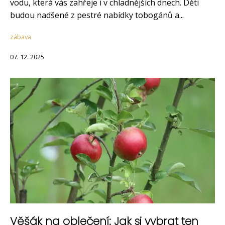
vodu, která vás zahřeje i v chladnějších dnech. Děti
budou nadšené z pestré nabídky tobogánů a...
zábava
07. 12. 2025
Věšák na oblečení: Jak si vybrat ten