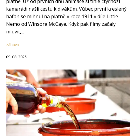
plátně. Už od prvních dnů animace si tihle čtyřnozí
kamarádi našli cestu k divákům. Vůbec první kreslený
hafan se mihnul na plátně v roce 1911 v díle Little
Nemo od Winsora McCaye. Když pak filmy začaly
mluvit,...
zábava
09. 08. 2025