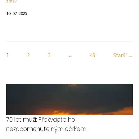
zdraví
10. 07. 2025
1
2
3
...
48
Starší →
70 let muži: Překvapte ho
nezapomenutelným dárkem!