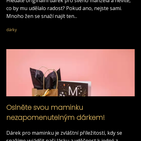
Hledáte originální dárek pro svého manžela a nevíte,
co by mu udělalo radost? Pokud ano, nejste sami.
Mnoho žen se snaží najít ten...
dárky
Oslněte svou maminku
nezapomenutelným dárkem!
Dárek pro maminku je zvláštní příležitostí, kdy se
snažíme vyjádřit naši lásku a vděčnost k jedné z