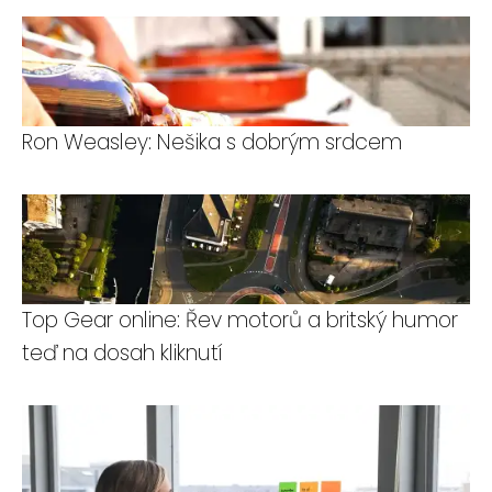
Ron Weasley: Nešika s dobrým srdcem
Top Gear online: Řev motorů a britský humor
teď na dosah kliknutí