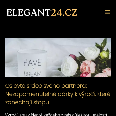
Oslovte srdce svého partnera:
Nezapomenutelné dárky k výročí, které
zanechají stopu
Výročí jsou v životě každého z nás důležitou událostí,