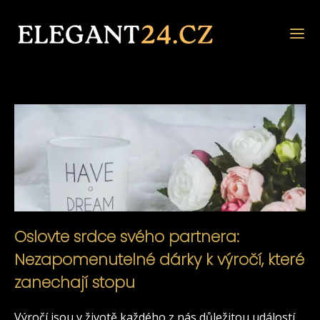
Oslovte srdce svého partnera:
Nezapomenutelné dárky k výročí, které
zanechají stopu
Výročí jsou v životě každého z nás důležitou událostí,