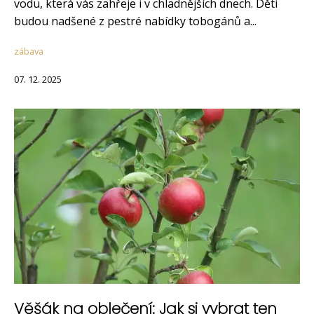
vodu, která vás zahřeje i v chladnějších dnech. Děti
budou nadšené z pestré nabídky tobogánů a...
zábava
07. 12. 2025
Věšák na oblečení: Jak si vybrat ten