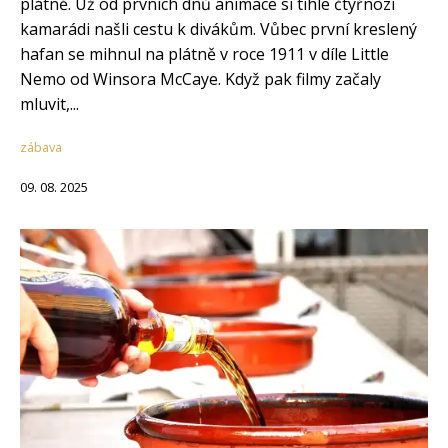
plátně. Už od prvních dnů animace si tihle čtyřnozí
kamarádi našli cestu k divákům. Vůbec první kreslený
hafan se mihnul na plátně v roce 1911 v díle Little
Nemo od Winsora McCaye. Když pak filmy začaly
mluvit,...
zábava
09. 08. 2025