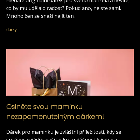
Hledáte originální dárek pro svého manžela a nevíte,
co by mu udělalo radost? Pokud ano, nejste sami.
Mnoho žen se snaží najít ten...
dárky
Oslněte svou maminku
nezapomenutelným dárkem!
Dárek pro maminku je zvláštní příležitostí, kdy se
snažíme vyjádřit naši lásku a vděčnost k jedné z