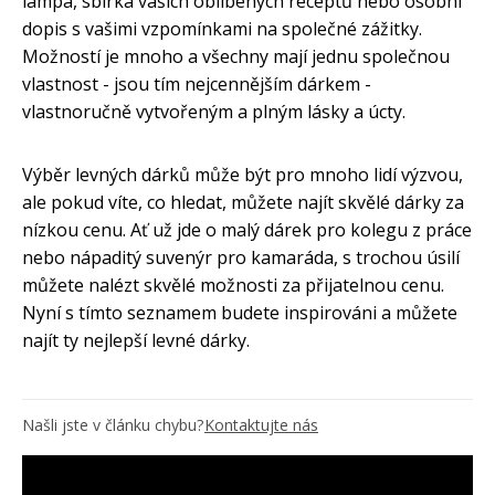
lampa, sbírka vašich oblíbených receptů nebo osobní
dopis s vašimi vzpomínkami na společné zážitky.
Možností je mnoho a všechny mají jednu společnou
vlastnost - jsou tím nejcennějším dárkem -
vlastnoručně vytvořeným a plným lásky a úcty.
Výběr levných dárků může být pro mnoho lidí výzvou,
ale pokud víte, co hledat, můžete najít skvělé dárky za
nízkou cenu. Ať už jde o malý dárek pro kolegu z práce
nebo nápaditý suvenýr pro kamaráda, s trochou úsilí
můžete nalézt skvělé možnosti za přijatelnou cenu.
Nyní s tímto seznamem budete inspirováni a můžete
najít ty nejlepší levné dárky.
Našli jste v článku chybu?
Kontaktujte nás