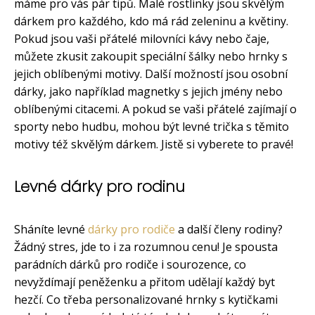
máme pro vás pár tipů. Malé rostlinky jsou skvělým
dárkem pro každého, kdo má rád zeleninu a květiny.
Pokud jsou vaši přátelé milovníci kávy nebo čaje,
můžete zkusit zakoupit speciální šálky nebo hrnky s
jejich oblíbenými motivy. Další možností jsou osobní
dárky, jako například magnetky s jejich jmény nebo
oblíbenými citacemi. A pokud se vaši přátelé zajímají o
sporty nebo hudbu, mohou být levné trička s těmito
motivy též skvělým dárkem. Jistě si vyberete to pravé!
Levné dárky pro rodinu
Sháníte levné
dárky pro rodiče
a další členy rodiny?
Žádný stres, jde to i za rozumnou cenu! Je spousta
parádních dárků pro rodiče i sourozence, co
nevyždímají peněženku a přitom udělají každý byt
hezčí. Co třeba personalizované hrnky s kytičkami