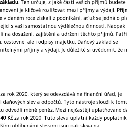
základu
. Ten určuje, z jaké části vašich příjmů budete
anovení je klíčové rozlišovat mezi příjmy a výdaji.
Příj
te v daném roce získali z podnikání, ať už se jedná o p
isející s vaší samostatnou výdělečnou činností. Naopak
li na dosažení, zajištění a udržení těchto příjmů. Patř
, cestovné, ale i odpisy majetku. Daňový základ se
itelnými příjmy a výdaji. Je důležité si uvědomit, že 
za rok 2020, který se odevzdává na finanční úřad, je
daňových slev a odpočtů. Tyto nástroje slouží k tom
átu odvedli méně peněz. Mezi nejčastěji uplatňované 
840 Kč
za rok 2020. Tuto slevu uplatní každý poplatní
lšími oblíbenými slevami jsou pak sleva na