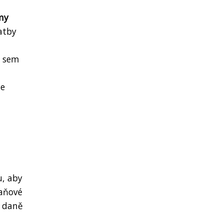
my
latby
í sem
ne
u, aby
daňové
k daně