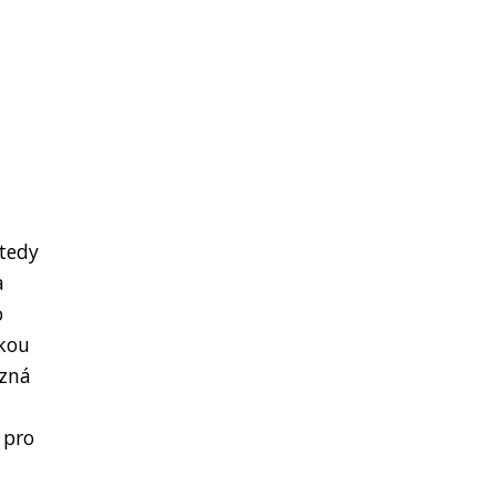
 tedy
a
o
ckou
ůzná
 pro