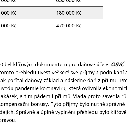
 000 Kč
180 000 Kč
 000 Kč
470 000 Kč
020 byl klíčovým dokumentem pro daňové účely.
OSVČ
,
tomto přehledu uvést veškeré své příjmy z podnikání 
pak počítal daňový základ a následně daň z příjmu. Pr
ůvodu pandemie koronaviru, která ovlivnila ekonomi
zakázek, a tím pádem i příjmů. Vláda proto zavedla r
kompenzační bonusy. Tyto příjmy bylo nutné správně
dajích. Správné a úplné vyplnění přehledu bylo klíčové
právou.