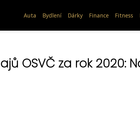
Auta
Bydlení
Dárky
Finance
Fitness
dajů OSVČ za rok 2020: N