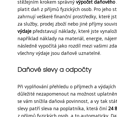
stěžejním krokem správný
výpočet daňového 
platit daň z příjmů fyzických osob. Pro jeho st
zahrnují veškeré finanční prostředky, které js
za služby, prodej zboží nebo jiné příjmy souv
výdaje
představují náklady, které jste vynaloži
například náklady na materiál, energie, nájem
následně vypočítá jako rozdíl mezi vašimi zdan
všechny výdaje jsou daňově uznatelné.
Daňové slevy a odpočty
Při vyplňování přehledu o příjmech a výdajích 
důležité nezapomenout na možnost uplatnění 
se vám snížila daňová povinnost, a vy tak st
slevy patří sleva na poplatníka, která činí
24 
z příjmů fyzických osob, a to automaticky. Da