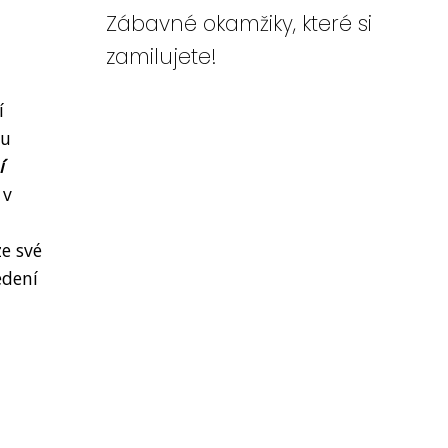
Zábavné okamžiky, které si
zamilujete!
í
ou
í
 v
e své
edení