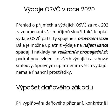
Výdaje OSVČ v roce 2020
Přehled o příjmech a výdajích OSVČ za rok 2
zaznamenání všech příjmů slouží také k uplatn
výdaje OSVČ patří ty spojené s
provozem vozi
Dále je možné uplatnit výdaje na
nájem kance
spadají i náklady na
reklamní a propagační sl
podrobnou evidenci o všech výdajích a schováv
smlouvy. Správným uplatněním všech výdajů m
nemalé finanční prostředky.
Výpočet daňového základu
Při vyplňování daňového přiznání, konkrétně 