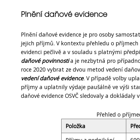
Plnění daňové evidence
Plnění daňové evidence je pro osoby samostat
jejich příjmů. V kontextu přehledu o příjmec
evidenci pečlivě a v souladu s platnými předp
daňové povinnosti
a je nezbytná pro případno
roce 2020 vybrat ze dvou metod vedení daňov
vedení daňové evidence
. V případě volby upl
příjmy a uplatnily výdaje paušálně ve výši s
daňové evidence OSVČ sledovaly a dokládaly vš
Přehled o příjme
Položka
Pře
Příjmy z podnikání
600