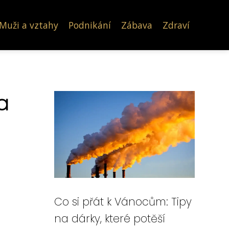
Muži a vztahy
Podnikání
Zábava
Zdraví
a
Co si přát k Vánocům: Tipy
na dárky, které potěší