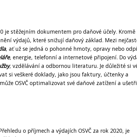
020 je stěžejním dokumentem pro daňové účely. Kromě
ění výdajů, které snižují daňový základ. Mezi nejčast
dla
, ať už se jedná o pohonné hmoty, opravy nebo odpi
láře
, energie, telefonní a internetové připojení. Do výd
užby
, vzdělávání a odbornou literaturu. Je důležité si v
at si veškeré doklady, jako jsou faktury, účtenky a
ůže OSVČ optimalizovat své daňové zatížení a ušetři
Přehledu o příjmech a výdajích OSVČ za rok 2020, je