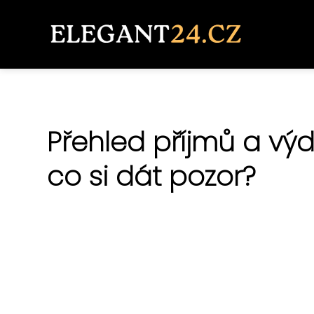
Přehled příjmů a vý
co si dát pozor?