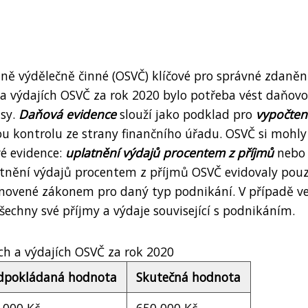
ně výdělečně činné (OSVČ) klíčové pro správné zdaněn
h a výdajích OSVČ za rok 2020 bylo potřeba vést daňov
isy.
Daňová evidence
slouží jako podklad pro
vypočten
u kontrolu ze strany finančního úřadu. OSVČ si mohly
é evidence:
uplatnění výdajů procentem z příjmů
nebo
atnění výdajů procentem z příjmů OSVČ evidovaly pouz
tanovené zákonem pro daný typ podnikání. V případě v
echny své příjmy a výdaje související s podnikáním.
ch a výdajích OSVČ za rok 2020
dpokládaná hodnota
Skutečná hodnota
 000 Kč
650 000 Kč