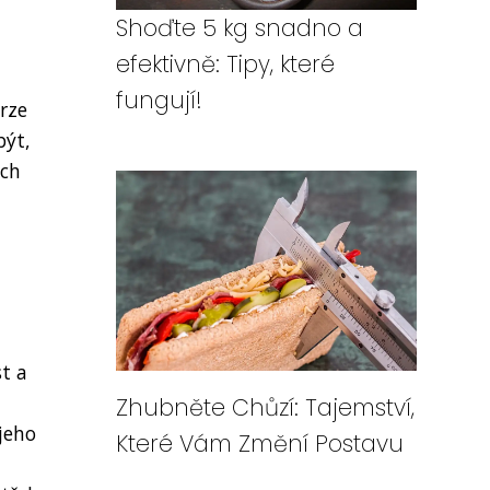
Shoďte 5 kg snadno a
efektivně: Tipy, které
fungují!
rze
být,
ých
t a
Zhubněte Chůzí: Tajemství,
jeho
Které Vám Změní Postavu