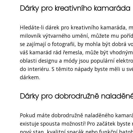
Dárky pro kreativního kamaráda
Hledáte-li dárek pro kreativního kamaráda, 
milovník výtvarného umění, můžete mu pořídit
se zajímají o fotografii, by mohla být dobrá v
váš kamarád rád řemesla, může být vhodným 
oblasti designu a módy jsou populární elektr
do interiéru. S těmito nápady byste měli u s
dárkem.
Dárky pro dobrodružně naladě
Pokud máte dobrodružně naladěného kamarád
existuje spousta možností! Pro začátek byste
nový stan, kvalitní spacák nebo funkční bato