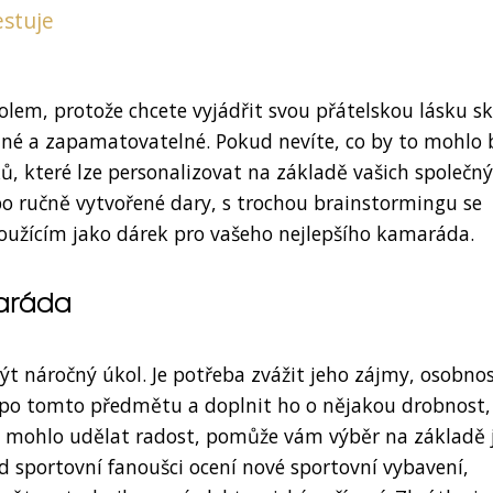
estuje
em, protože chcete vyjádřit svou přátelskou lásku sk
né a zapamatovatelné. Pokud nevíte, co by to mohlo 
, které lze personalizovat na základě vašich společn
o ručně vytvořené dary, s trochou brainstormingu se
užícím jako dárek pro vašeho nejlepšího kamaráda.
aráda
 náročný úkol. Je potřeba zvážit jeho zájmy, osobnos
 po tomto předmětu a doplnit ho o nějakou drobnost,
y mu mohlo udělat radost, pomůže vám výběr na základě 
 sportovní fanoušci ocení nové sportovní vybavení,