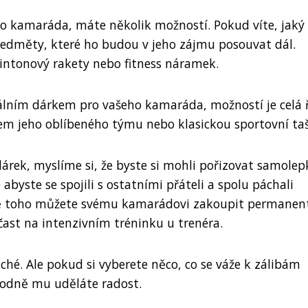
o kamaráda, máte několik možností. Pokud víte, jaký
ředměty, které ho budou v jeho zájmu posouvat dál.
intonový rakety nebo fitness náramek.
álním dárkem pro vašeho kamaráda, možností je celá 
em jeho oblíbeného týmu nebo klasickou sportovní ta
árek, myslíme si, že byste si mohli pořizovat samolep
 abyste se spojili s ostatními přáteli a spolu páchali
omě toho můžete svému kamarádovi zakoupit permanen
účast na intenzivním tréninku u trenéra.
hé. Ale pokud si vyberete něco, co se váže k zálibám
odně mu uděláte radost.