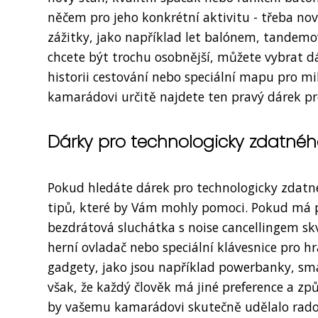
něčem pro jeho konkrétní aktivitu - třeba no
zážitky, jako například let balónem, tandem
chcete být trochu osobnější, můžete vybrat d
historii cestování nebo speciální mapu pro m
kamarádovi určitě najdete ten pravý dárek p
Dárky pro technologicky zdatn
Pokud hledáte dárek pro technologicky zdatn
tipů, které by Vám mohly pomoci. Pokud má p
bezdrátová sluchátka s noise cancellingem s
herní ovladač nebo speciální klávesnice pro hr
gadgety, jako jsou například powerbanky, sm
však, že každý člověk má jiné preference a zp
by vašemu kamarádovi skutečně udělalo rados