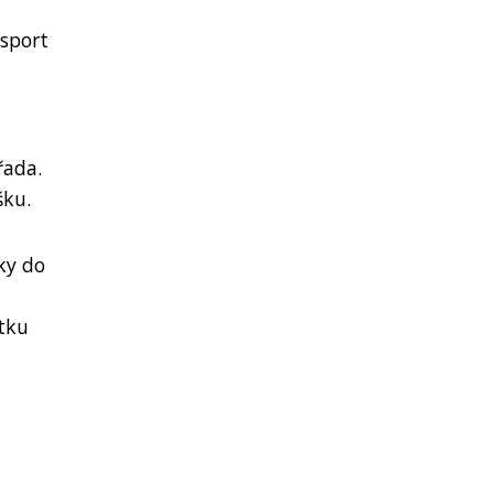
 sport
řada.
šku.
ky do
tku