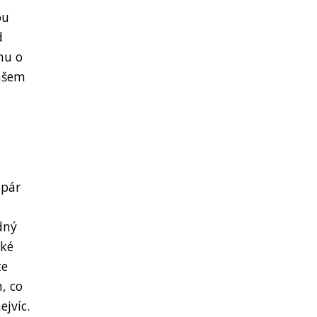
ou
d
hu o
vašem
 pár
dný
cké
te
, co
jvíc.