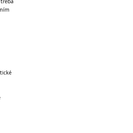
 třeba
nním
tické
é