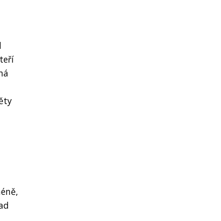
d
teří
 má
ěty
méně,
lad