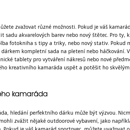
můžete zvažovat různé možnosti. Pokud je váš kamará
 sadu akvarelových barev nebo nový štětec. Pro ty, k
olba fotokniha s tipy a triky, nebo nový stativ. Pokud
dárkem kompletní sada na pletení nebo háčkování. V
onické tablety pro vytváření nákresů nebo nové předm
vého kreativního kamaráda uspět a potěšit ho skvělým
ného kamaráda
a, hledání perfektního dárku může být výzvou. Nic
 mohli zvážit nějaké outdoorové vybavení, jako napřík
h. Pokud je váš kamarád sportovec, můžete uvažovat o