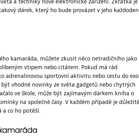
ěta a techniky nové elektronické zařízení. Zkrátka je
 takový dárek, který ho bude provázet v jeho každode
 svého kamaráda, můžete zkusit něco netradičního jako
oblíbeným vtipem nebo citátem. Pokud má rád
o adrenalinovou sportovní aktivitu nebo cestu do exo
y být vhodné novinky ze světa gadgetů nebo chytrých
 začalo ve škole, může být zajímavým dárkem kniha o
pomínky na společné časy. V každém případě je důležit
 a co ho potěší.
o kamaráda