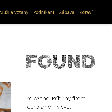
Muži a vztahy
Podnikání
Zábava
Zdraví
!
Založeno: Příběhy firem,
které změnily svět