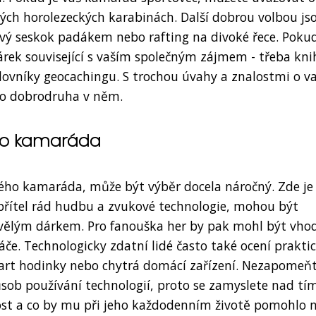
vých horolezeckých karabinách. Další dobrou volbou js
ový seskok padákem nebo rafting na divoké řece. Poku
árek související s vaším společným zájmem - třeba kni
ilovníky geocachingu. S trochou úvahy a znalostmi o 
ro dobrodruha v něm.
ého kamaráda
ého kamaráda, může být výběr docela náročný. Zde je
řítel rád hudbu a zvukové technologie, mohou být
kvělým dárkem. Pro fanouška her by pak mohl být vho
áče. Technologicky zdatní lidé často také ocení prakti
art hodinky nebo chytrá domácí zařízení. Nezapomeň
ůsob používání technologií, proto se zamyslete nad tím
t a co by mu při jeho každodenním životě pomohlo ne