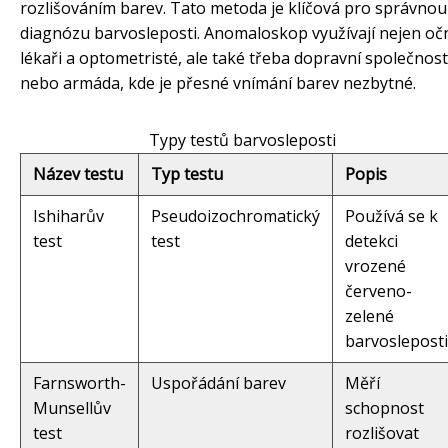
rozlišováním barev. Tato metoda je klíčová pro správnou
diagnózu barvosleposti. Anomaloskop využívají nejen oč
lékaři a optometristé, ale také třeba dopravní společnost
nebo armáda, kde je přesné vnímání barev nezbytné.
Typy testů barvosleposti
Název testu
Typ testu
Popis
Ishiharův
Pseudoizochromatický
Používá se k
test
test
detekci
vrozené
červeno-
zelené
barvosleposti
Farnsworth-
Uspořádání barev
Měří
Munsellův
schopnost
test
rozlišovat