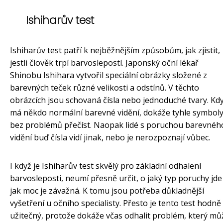
Ishiharův test
Ishiharův test patří k nejběžnějším způsobům, jak zjistit,
jestli člověk trpí barvoslepostí. Japonský oční lékař
Shinobu Ishihara vytvořil speciální obrázky složené z
barevných teček různé velikosti a odstínů. V těchto
obrázcích jsou schovaná čísla nebo jednoduché tvary. Kd
má někdo normální barevné vidění, dokáže tyhle symbol
bez problémů přečíst. Naopak lidé s poruchou barevnéh
vidění buď čísla vidí jinak, nebo je nerozpoznají vůbec.
I když je Ishiharův test skvělý pro základní odhalení
barvosleposti, neumí přesně určit, o jaký typ poruchy jde
jak moc je závažná. K tomu jsou potřeba důkladnější
vyšetření u očního specialisty. Přesto je tento test hodně
užitečný, protože dokáže včas odhalit problém, který mů