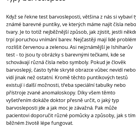
Když se řekne test barvosleposti, většina z nás si vybaví t
známé barevné puntíky, ve kterých máme najít čísla neb
tvary. Je to totiž nejběžnější způsob, jak zjistit, jestli někd
trpí poruchou vnímání barev. Nejčastěji mají lidé problé
rozlišit červenou a zelenou. Asi nejznámější je Ishiharův
test - to jsou ty obrázky s barevnými tečkami, kde se
schovávají různá čísla nebo symboly. Pokud je člověk
barvoslepý, často tyhle skryté obrazce vůbec nevidí nebo
vidí jinak než ostatní. Kromě těchto puntíkových testů
existují i další možnosti, třeba speciální tabulky nebo
přístroje zvané anomaloskopy. Díky všem těmto
vyšetřením dokáže doktor přesně určit, o jaký typ
barvosleposti jde a jak moc je závažná. Pak může
pacientovi doporučit různé pomůcky a způsoby, jak s tím
běžném životě lépe fungovat.