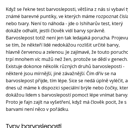
Když se řekne test barvosleposti, většina z nás si vybaví t
známé barevné puntíky, ve kterých máme rozpoznat čísl
nebo tvary. Není to náhoda - jde o Ishiharův test, který
dokáže odhalit, jestli člověk vidí barvy správně.
Barvoslepost totiž není jen tak ledajaká porucha. Projevu
se tím, že někteří lidé nedokážou rozlišit určité barvy,
hlavně červenou a zelenou. Je zajímavé, že touto poruch
trpí mnohem víc mužů než žen, protože se dědí v genech.
Existuje dokonce několik různých druhů barvosleposti -
některé jsou mírnější, jiné závažnější. Čím dřív se na
barvoslepost přijde, tím lépe. Sice se nedá úplně vyléčit, a
dnes už máme k dispozici speciální brýle nebo čočky, kte
dokážou lidem s barvoslepostí pomoct lépe vnímat barvy
Proto je fajn zajít na vyšetření, když má člověk pocit, že s
barvami není něco v pořádku.
Typy barvosleposti