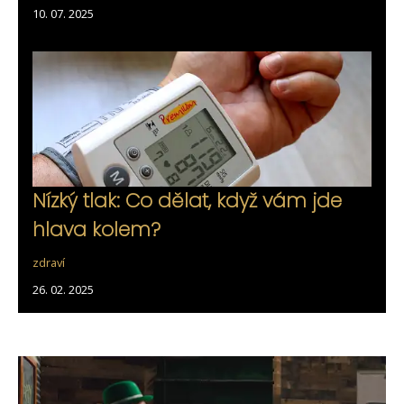
10. 07. 2025
Nízký tlak: Co dělat, když vám jde
hlava kolem?
zdraví
26. 02. 2025