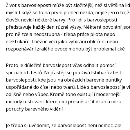
Život s barvoslepostí může být složitější, než si většina lid
myslí. I když se to na první pohled nezdá, nejde jen o to, ž
člověk nevidí některé barvy. Pro lidi s barvoslepostí
představuje každý den různé výzvy. Některá povolání jso
pro ně zcela nedostupná - třeba práce pilota nebo
elektrikáře. I běžné věci jako vybírání oblečení nebo
rozpoznávání zralého ovoce mohou být problematické.
Proto je důležité barvoslepost včas odhalit pomocí
speciálních testů. Nejčastěji se používá Ishiharův test
barvosleposti, kde jsou na obrázcích barevné puntíky
uspořádané do čísel nebo tvarů. Lidé s barvoslepostí je vi
odlišně nebo vůbec. Kromě toho existují i modernější
metody testování, které umí přesně určit druh a míru
poruchy barevného vidění.
Je třeba si uvědomit, že barvoslepost není nemoc, ale