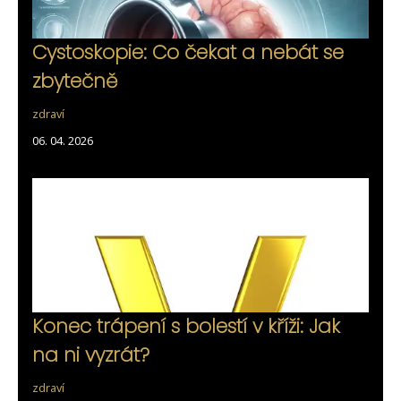
Cystoskopie: Co čekat a nebát se
zbytečně
zdraví
06. 04. 2026
Konec trápení s bolestí v kříži: Jak
na ni vyzrát?
zdraví