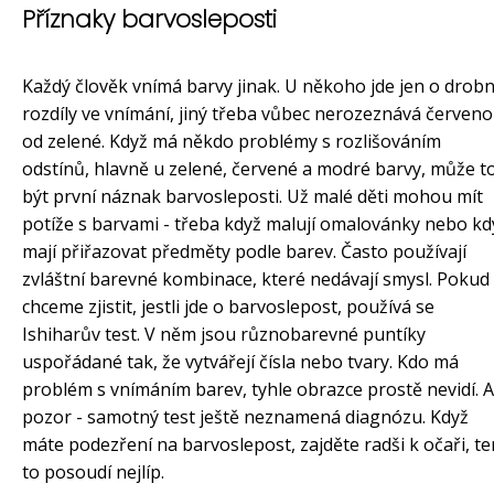
Příznaky barvosleposti
Každý člověk vnímá barvy jinak. U někoho jde jen o drob
rozdíly ve vnímání, jiný třeba vůbec nerozeznává červen
od zelené. Když má někdo problémy s rozlišováním
odstínů, hlavně u zelené, červené a modré barvy, může t
být první náznak barvosleposti. Už malé děti mohou mít
potíže s barvami - třeba když malují omalovánky nebo kd
mají přiřazovat předměty podle barev. Často používají
zvláštní barevné kombinace, které nedávají smysl. Pokud
chceme zjistit, jestli jde o barvoslepost, používá se
Ishiharův test. V něm jsou různobarevné puntíky
uspořádané tak, že vytvářejí čísla nebo tvary. Kdo má
problém s vnímáním barev, tyhle obrazce prostě nevidí. A
pozor - samotný test ještě neznamená diagnózu. Když
máte podezření na barvoslepost, zajděte radši k očaři, te
to posoudí nejlíp.