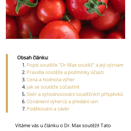
Obsah článku:
Popis soutěže "Dr Max soutěž" a její význam
Pravidla soutěže a podmínky účasti
Cena a hodnota výher
Jak se soutěže zúčastnit
Sběr a vyhodnocování soutěžních příspěvků
Oznámení výherců a předání cen
Poděkování a závěr
Vítáme vás u článku o Dr. Max soutěži! Tato