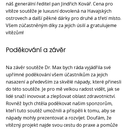
náš generální ředitel pan Jindřich Kovář. Cena pro
vítěze soutěže je luxusní dovolená na Havajských
ostrovech a další pěkné dárky pro druhé a třetí místo.
Všem zúčastněným díky za jejich úsilí a gratulujeme
vítězům!
Poděkování a závěr
Na závěr soutěže Dr. Max bych ráda vyjádřila své
upřímné poděkování všem účastníkům za jejich
nasazení a především za skvělé nápady, které přinesli
do této soutěže. Je pro mě velkou radost vidět, jak se
lidé snaží inovovat a zlepšovat oblast zdravotnictví.
Rovněž bych chtěla poděkovat našim sponzorům,
kteří tuto soutěž umožnili a přispěli k tomu, aby se
nápady mohly prezentovat a rozvíjet. Doufám, že
vítězný projekt najde svou cestu do praxe a pomůže