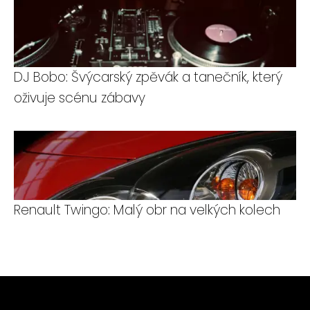
DJ Bobo: Švýcarský zpěvák a tanečník, který
oživuje scénu zábavy
Renault Twingo: Malý obr na velkých kolech