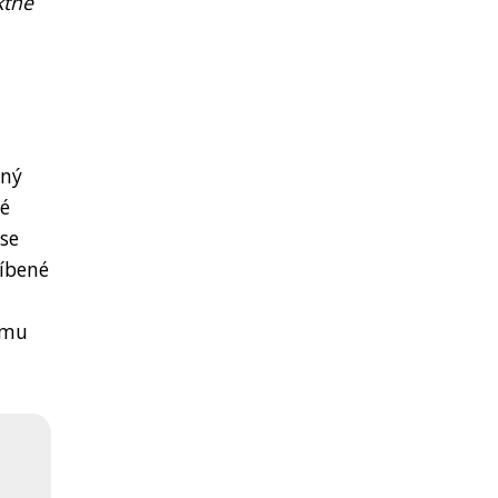
ktně
lný
ké
se
líbené
ímu