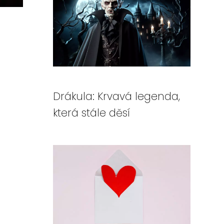
Drákula: Krvavá legenda,
která stále děsí