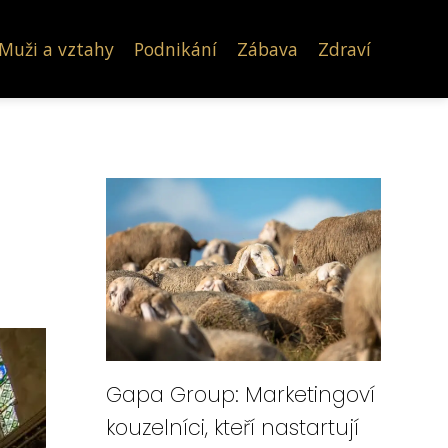
Muži a vztahy
Podnikání
Zábava
Zdraví
Gapa Group: Marketingoví
kouzelníci, kteří nastartují