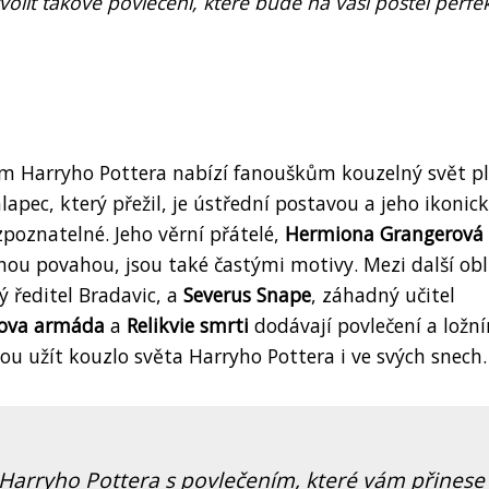
volit takové povlečení, které bude na vaši postel perfe
vem Harryho Pottera nabízí fanouškům kouzelný svět p
hlapec, který přežil, je ústřední postavou a jeho ikonic
zpoznatelné. Jeho věrní přátelé,
Hermiona Grangerová
ou povahou, jsou také častými motivy. Mezi další ob
 ředitel Bradavic, a
Severus Snape
, záhadný učitel
ova armáda
a
Relikvie smrti
dodávají povlečení a ložn
ou užít kouzlo světa Harryho Pottera i ve svých snech.
 Harryho Pottera s povlečením, které vám přinese