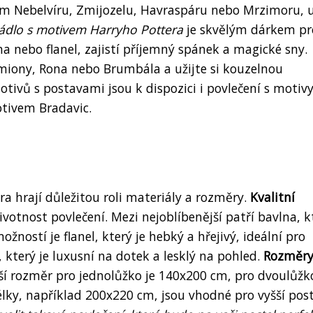
vem Nebelvíru, Zmijozelu, Havraspáru nebo Mrzimoru, u
rádlo s motivem Harryho Pottera
je skvělým dárkem pr
lna nebo flanel, zajistí příjemný spánek a magické sny.
miony, Rona nebo Brumbála a užijte si kouzelnou
otivů s postavami jsou k dispozici i povlečení s motiv
otivem Bradavic.
a hrají důležitou roli materiály a rozměry.
Kvalitní
votnost povlečení. Mezi nejoblíbenější patří bavlna, k
žností je flanel, který je hebký a hřejivý, ideální pro
, který je luxusní na dotek a lesklý na pohled.
Rozměr
ější rozměr pro jednolůžko je 140x200 cm, pro dvoulůžk
ky, například 200x220 cm, jsou vhodné pro vyšší post