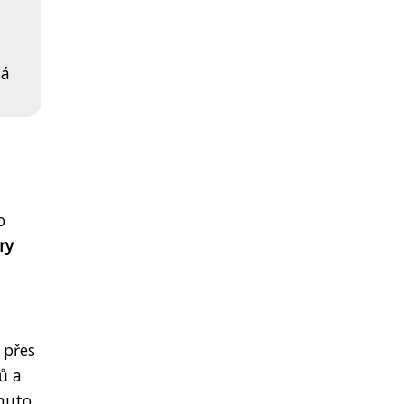
lá
o
ry
 přes
ů a
omuto