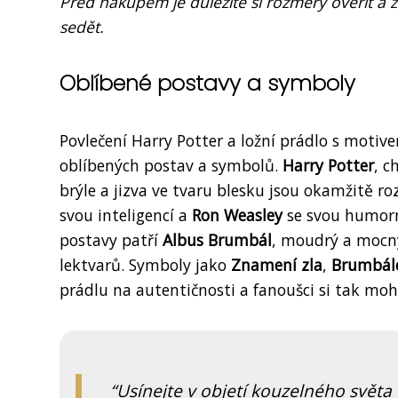
Před nákupem je důležité si rozměry ověřit a z
sedět.
Oblíbené postavy a symboly
Povlečení Harry Potter a ložní prádlo s moti
oblíbených postav a symbolů.
Harry Potter
, c
brýle a jizva ve tvaru blesku jsou okamžitě ro
svou inteligencí a
Ron Weasley
se svou humorn
postavy patří
Albus Brumbál
, moudrý a mocný
lektvarů. Symboly jako
Znamení zla
,
Brumbál
prádlu na autentičnosti a fanoušci si tak moh
Usínejte v objetí kouzelného světa