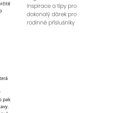
rčitě
Inspirace a tipy pro
o
dokonalý dárek pro
rodinné příslušníky
y
terá
y
o pak
avy.