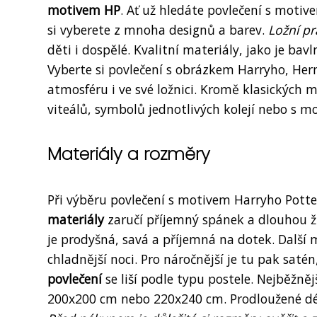
motivem HP
. Ať už hledáte povlečení s moti
si vyberete z mnoha designů a barev.
Ložní p
děti i dospělé. Kvalitní materiály, jako je bav
Vyberte si povlečení s obrázkem Harryho, Her
atmosféru i ve své ložnici. Kromě klasických m
viteálů, symbolů jednotlivých kolejí nebo s m
Materiály a rozměry
Při výběru povlečení s motivem Harryho Potter
materiály
zaručí příjemný spánek a dlouhou ži
je prodyšná, savá a příjemná na dotek. Další mo
chladnější noci. Pro náročnější je tu pak satén
povlečení
se liší podle typu postele. Nejběžn
200x200 cm nebo 220x240 cm. Prodloužené dél