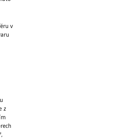
éru v
varu
ou
e z
ším
ěrech
ř,