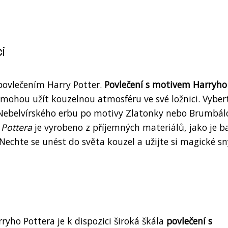
i
povlečením Harry Potter.
Povlečení s motivem Harryho
i mohou užít kouzelnou atmosféru ve své ložnici. Vybert
Nebelvírského erbu po motivy Zlatonky nebo Brumbál
 Pottera
je vyrobeno z příjemných materiálů, jako je b
echte se unést do světa kouzel a užijte si magické sn
yho Pottera je k dispozici široká škála
povlečení s