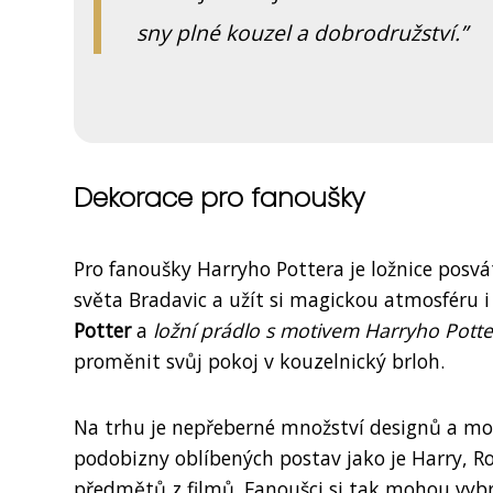
sny plné kouzel a dobrodružství.
Dekorace pro fanoušky
Pro fanoušky Harryho Pottera je ložnice pos
světa Bradavic a užít si magickou atmosféru i
Potter
a
ložní prádlo s motivem Harryho Potte
proměnit svůj pokoj v kouzelnický brloh.
Na trhu je nepřeberné množství designů a moti
podobizny oblíbených postav jako je Harry, Ro
předmětů z filmů. Fanoušci si tak mohou vybra