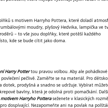
oplňků s motivem Harryho Pottera, které doladí atmosf
 Brumbálovými moudry, plyšový Hedvika, lampička ve t
děrů – to vše jsou doplňky, které potěší každého
sto, kde se bude cítit jako doma.
ní Harry Potter
tou pravou volbou. Aby ale pohádkové
 povlečení pečlivě. Zaměřte se na materiál. Pro dětsk
na dotek, prodyšná a snadno se udržuje. Vybírat můžet
 krepové bavlny, která je odolná proti pomačkání. Dal
s motivem Harryho Pottera
seženete v klasických rozm
pro dospívající. Nezapomeňte ani na povlak na polštá