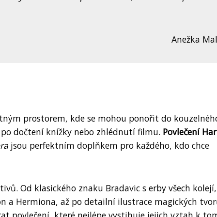
Anežka Ma
vátným prostorem, kde se mohou ponořit do kouzelnéh
 po dočtení knížky nebo zhlédnutí filmu.
Povlečení Har
ra
jsou perfektním doplňkem pro každého, kdo chce
vů. Od klasického znaku Bradavic s erby všech kolejí,
n a Hermiona, až po detailní ilustrace magických tvor
t povlečení, které nejlépe vystihuje jejich vztah k t