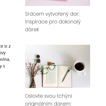
Srdcem vytvořený dar:
Inspirace pro dokonalý
dárek
e si z
ovy
avlna,
y s
Oslovte svou tchýni
originálním darem: