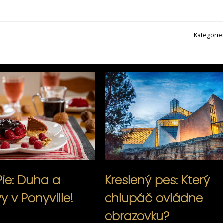
Kategorie
Pie: Duha a
Kreslený pes: Který
 v Ponyville!
chlupáč ovládne
obrazovku?