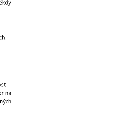
Někdy
ch.
ost
or na
aných