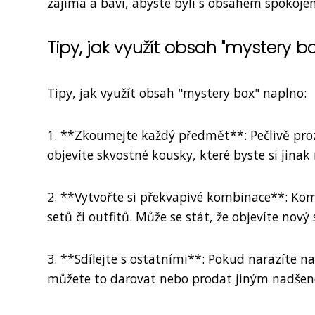
zajímá a baví, abyste byli s obsahem spokojen
Tipy, jak využít obsah "mystery b
Tipy, jak využít obsah "mystery box" naplno:
1. **Zkoumejte každý předmět**: Pečlivě pr
objevíte skvostné kousky, které byste si jinak 
2. **Vytvořte si překvapivé kombinace**: Ko
setů či outfitů. Může se stát, že objevíte nový s
3. **Sdílejte s ostatními**: Pokud narazíte na
můžete to darovat nebo prodat jiným nadše