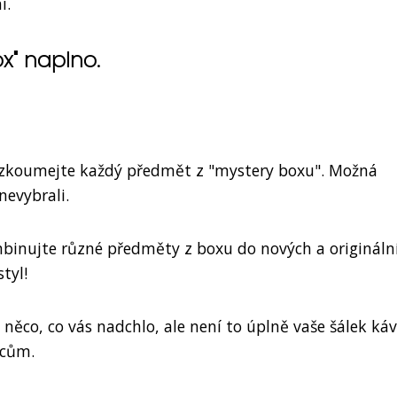
i.
ox" naplno.
ozkoumejte každý předmět z "mystery boxu". Možná
nevybrali.
mbinujte různé předměty z boxu do nových a origináln
tyl!
 něco, co vás nadchlo, ale není to úplně vaše šálek káv
ncům.