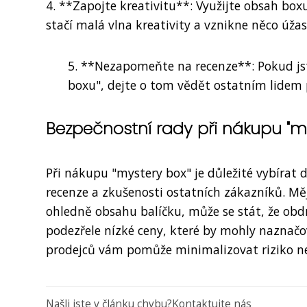
4. **Zapojte kreativitu**: Využijte obsah boxu
stačí malá vlna kreativity a vznikne něco úža
5. **Nezapomeňte na recenze**: Pokud js
boxu", dejte o tom vědět ostatním lidem 
Bezpečnostní rady při nákupu "my
Při nákupu "mystery box" je důležité vybírat 
recenze a zkušenosti ostatních zákazníků. Mě
ohledně obsahu balíčku, může se stát, že obdr
podezřele nízké ceny, které by mohly naznač
prodejců vám pomůže minimalizovat riziko ne
Našli jste v článku chybu?
Kontaktujte nás