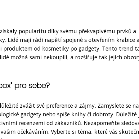
xy získaly popularitu díky svému překvapivému prvků a
. Lidé mají rádi napětí spojené s otevřením krabice 
li produktem od kosmetiky po gadgety. Tento trend t
lidé možná sami nekoupili, a rozšiřuje tak jejich obzor
box" pro sebe?
důležité zvážit své preference a zájmy. Zamyslete se n
ogické gadgety nebo spíše knihy či dobroty. Důležité 
itivními recenzemi od zákazníků. Nezapomeňte sledova
 vašim očekáváním. Vyberte si téma, které vás skuteč