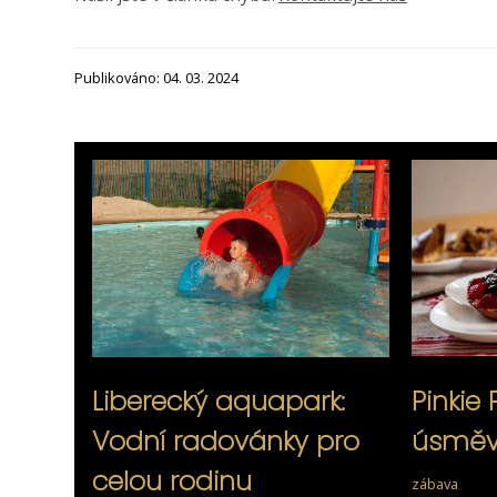
Publikováno: 04. 03. 2024
Liberecký aquapark:
Pinkie 
Vodní radovánky pro
úsměvy
celou rodinu
zábava