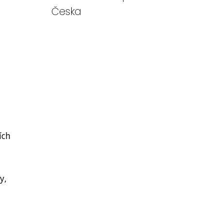
Česka
ích
y,