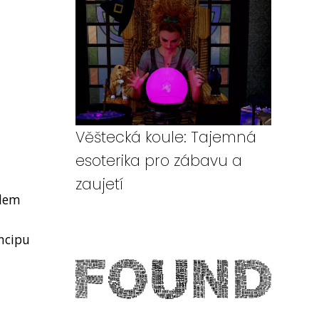
Věštecká koule: Tajemná
esoterika pro zábavu a
zaujetí
edem
ncipu