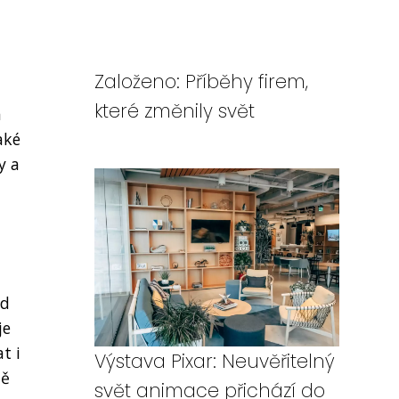
Založeno: Příběhy firem,
které změnily svět
a
aké
y a
ad
je
t i
Výstava Pixar: Neuvěřitelný
ně
svět animace přichází do