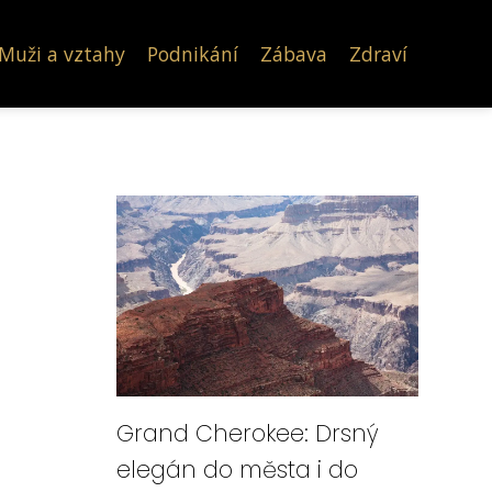
Muži a vztahy
Podnikání
Zábava
Zdraví
Grand Cherokee: Drsný
elegán do města i do