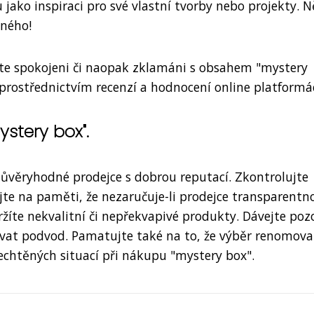
 jako inspiraci pro své vlastní tvorby nebo projekty. 
sného!
te spokojeni či naopak zklamáni s obsahem "mystery
prostřednictvím recenzí a hodnocení online platformá
stery box".
důvěryhodné prodejce s dobrou reputací. Zkontrolujte
jte na paměti, že nezaručuje-li prodejce transparentn
žíte nekvalitní či nepřekvapivé produkty. Dávejte poz
ovat podvod. Pamatujte také na to, že výběr renomov
chtěných situací při nákupu "mystery box".