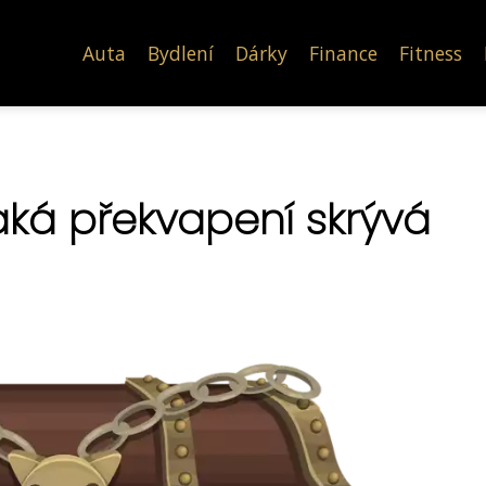
Auta
Bydlení
Dárky
Finance
Fitness
aká překvapení skrývá