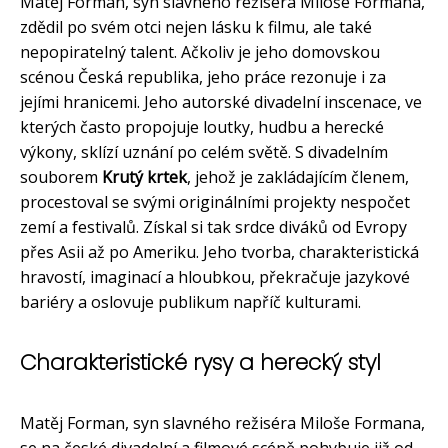
Matěj Forman, syn slavného režiséra Miloše Formana,
zdědil po svém otci nejen lásku k filmu, ale také
nepopiratelný talent. Ačkoliv je jeho domovskou
scénou Česká republika, jeho práce rezonuje i za
jejími hranicemi. Jeho autorské divadelní inscenace, ve
kterých často propojuje loutky, hudbu a herecké
výkony, sklízí uznání po celém světě. S divadelním
souborem
Krutý krtek
, jehož je zakládajícím členem,
procestoval se svými originálními projekty nespočet
zemí a festivalů. Získal si tak srdce diváků od Evropy
přes Asii až po Ameriku. Jeho tvorba, charakteristická
hravostí, imaginací a hloubkou, překračuje jazykové
bariéry a oslovuje publikum napříč kulturami.
Charakteristické rysy a herecký styl
Matěj Forman, syn slavného režiséra Miloše Formana,
se na české divadelní a filmové scéně pohybuje již od