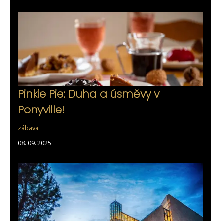
Pinkie Pie: Duha a úsměvy v
Ponyville!
zábava
08. 09. 2025