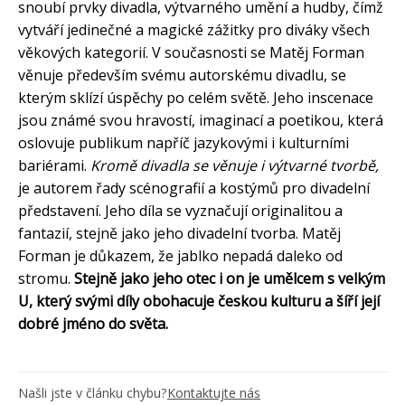
snoubí prvky divadla, výtvarného umění a hudby, čímž
vytváří jedinečné a magické zážitky pro diváky všech
věkových kategorií. V současnosti se Matěj Forman
věnuje především svému autorskému divadlu, se
kterým sklízí úspěchy po celém světě. Jeho inscenace
jsou známé svou hravostí, imaginací a poetikou, která
oslovuje publikum napříč jazykovými i kulturními
bariérami.
Kromě divadla se věnuje i výtvarné tvorbě,
je autorem řady scénografií a kostýmů pro divadelní
představení. Jeho díla se vyznačují originalitou a
fantazií, stejně jako jeho divadelní tvorba. Matěj
Forman je důkazem, že jablko nepadá daleko od
stromu.
Stejně jako jeho otec i on je umělcem s velkým
U, který svými díly obohacuje českou kulturu a šíří její
dobré jméno do světa.
Našli jste v článku chybu?
Kontaktujte nás