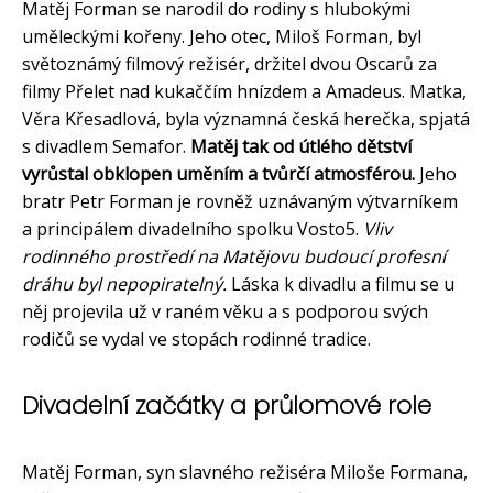
Matěj Forman se narodil do rodiny s hlubokými
uměleckými kořeny. Jeho otec, Miloš Forman, byl
světoznámý filmový režisér, držitel dvou Oscarů za
filmy Přelet nad kukaččím hnízdem a Amadeus. Matka,
Věra Křesadlová, byla významná česká herečka, spjatá
s divadlem Semafor.
Matěj tak od útlého dětství
vyrůstal obklopen uměním a tvůrčí atmosférou.
Jeho
bratr Petr Forman je rovněž uznávaným výtvarníkem
a principálem divadelního spolku Vosto5.
Vliv
rodinného prostředí na Matějovu budoucí profesní
dráhu byl nepopiratelný.
Láska k divadlu a filmu se u
něj projevila už v raném věku a s podporou svých
rodičů se vydal ve stopách rodinné tradice.
Divadelní začátky a průlomové role
Matěj Forman, syn slavného režiséra Miloše Formana,