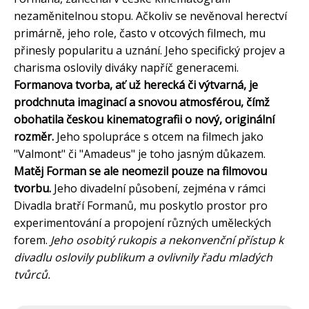
nezaměnitelnou stopu. Ačkoliv se nevěnoval herectví
primárně, jeho role, často v otcových filmech, mu
přinesly popularitu a uznání. Jeho specifický projev a
charisma oslovily diváky napříč generacemi.
Formanova tvorba, ať už herecká či výtvarná, je
prodchnuta imaginací a snovou atmosférou, čímž
obohatila českou kinematografii o nový, originální
rozměr.
Jeho spolupráce s otcem na filmech jako
"Valmont" či "Amadeus" je toho jasným důkazem.
Matěj Forman se ale neomezil pouze na filmovou
tvorbu.
Jeho divadelní působení, zejména v rámci
Divadla bratří Formanů, mu poskytlo prostor pro
experimentování a propojení různých uměleckých
forem.
Jeho osobitý rukopis a nekonvenční přístup k
divadlu oslovily publikum a ovlivnily řadu mladých
tvůrců.