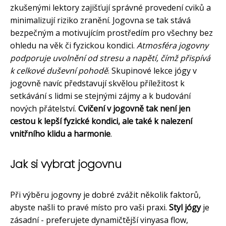
zkušenými lektory zajišťují správné provedení cviků a
minimalizují riziko zranění. Jogovna se tak stává
bezpečným a motivujícím prostředím pro všechny bez
ohledu na věk či fyzickou kondici.
Atmosféra jogovny
podporuje uvolnění od stresu a napětí, čímž přispívá
k celkové duševní pohodě
. Skupinové lekce jógy v
jogovně navíc představují skvělou příležitost k
setkávání s lidmi se stejnými zájmy a k budování
nových přátelství.
Cvičení v jogovně tak není jen
cestou k lepší fyzické kondici, ale také k nalezení
vnitřního klidu a harmonie
.
Jak si vybrat jogovnu
Při výběru jogovny je dobré zvážit několik faktorů,
abyste našli to pravé místo pro vaši praxi.
Styl jógy
je
zásadní - preferujete dynamičtější vinyasa flow,