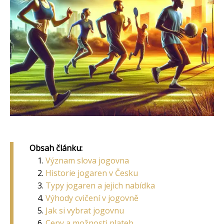
Obsah článku:
Význam slova jogovna
Historie jogaren v Česku
Typy jogaren a jejich nabídka
Výhody cvičení v jogovně
Jak si vybrat jogovnu
Ceny a možnosti plateb