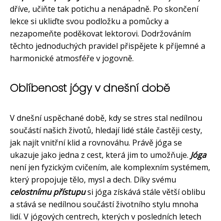
dříve, učiňte tak potichu a nenápadně. Po skončení
lekce si ukliďte svou podložku a pomůcky a
nezapomeňte poděkovat lektorovi. Dodržováním
těchto jednoduchých pravidel přispějete k příjemné a
harmonické atmosféře v jogovně.
Oblíbenost jógy v dnešní době
V dnešní uspěchané době, kdy se stres stal nedílnou
součástí našich životů, hledají lidé stále častěji cesty,
jak najít vnitřní klid a rovnováhu. Právě jóga se
ukazuje jako jedna z cest, která jim to umožňuje.
Jóga
není jen fyzickým cvičením, ale komplexním systémem,
který propojuje tělo, mysl a dech. Díky svému
celostnímu přístupu
si jóga získává stále větší oblibu
a stává se nedílnou součástí životního stylu mnoha
lidí. V jógových centrech, kterých v posledních letech