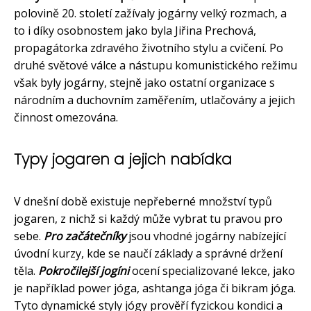
polovině 20. století zažívaly jogárny velký rozmach, a
to i díky osobnostem jako byla Jiřina Prechová,
propagátorka zdravého životního stylu a cvičení. Po
druhé světové válce a nástupu komunistického režimu
však byly jogárny, stejně jako ostatní organizace s
národním a duchovním zaměřením, utlačovány a jejich
činnost omezována.
Typy jogaren a jejich nabídka
V dnešní době existuje nepřeberné množství typů
jogaren, z nichž si každý může vybrat tu pravou pro
sebe.
Pro začátečníky
jsou vhodné jogárny nabízející
úvodní kurzy, kde se naučí základy a správné držení
těla.
Pokročilejší jogíni
ocení specializované lekce, jako
je například power jóga, ashtanga jóga či bikram jóga.
Tyto dynamické styly jógy prověří fyzickou kondici a