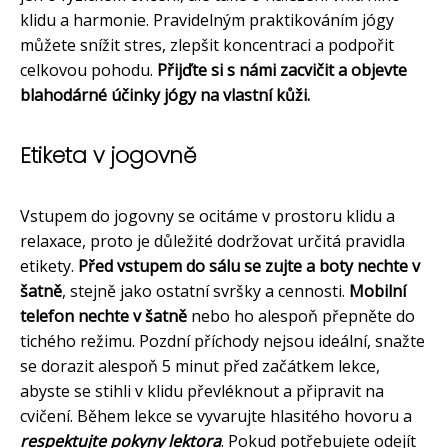
klidu a harmonie. Pravidelným praktikováním jógy
můžete snížit stres, zlepšit koncentraci a podpořit
celkovou pohodu.
Přijďte si s námi zacvičit a objevte
blahodárné účinky jógy na vlastní kůži.
Etiketa v jogovně
Vstupem do jogovny se ocitáme v prostoru klidu a
relaxace, proto je důležité dodržovat určitá pravidla
etikety.
Před vstupem do sálu se zujte a boty nechte v
šatně
, stejně jako ostatní svršky a cennosti.
Mobilní
telefon nechte v šatně
nebo ho alespoň přepněte do
tichého režimu. Pozdní příchody nejsou ideální, snažte
se dorazit alespoň 5 minut před začátkem lekce,
abyste se stihli v klidu převléknout a připravit na
cvičení. Během lekce se vyvarujte hlasitého hovoru a
respektujte pokyny lektora
. Pokud potřebujete odejít