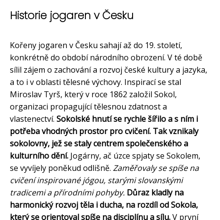
Historie jogaren v Česku
Kořeny jogaren v Česku sahají až do 19. století,
konkrétně do období národního obrození. V té době
sílil zájem o zachování a rozvoj české kultury a jazyka,
a to i v oblasti tělesné výchovy. Inspirací se stal
Miroslav Tyrš, který v roce 1862 založil Sokol,
organizaci propagující tělesnou zdatnost a
vlastenectví.
Sokolské hnutí se rychle šířilo a s ním i
potřeba vhodných prostor pro cvičení. Tak vznikaly
sokolovny, jež se staly centrem společenského a
kulturního dění.
Jogárny, ač úzce spjaty se Sokolem,
se vyvíjely poněkud odlišně.
Zaměřovaly se spíše na
cvičení inspirované jógou, starými slovanskými
tradicemi a přírodními pohyby.
Důraz kladly na
harmonický rozvoj těla i ducha, na rozdíl od Sokola,
který se orientoval spíše na disciplínu a sílu.
V první