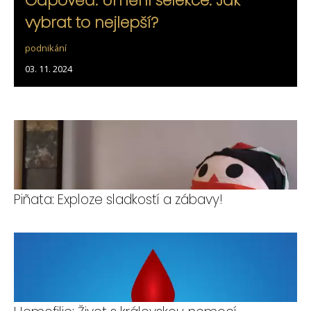
Odpověď: Umění selekce: Jak
vybrat to nejlepší?
podnikání
03. 11. 2024
Piñata: Exploze sladkostí a zábavy!