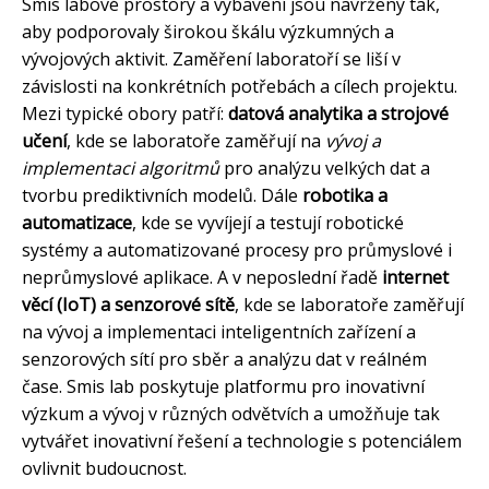
Smis labové prostory a vybavení jsou navrženy tak,
aby podporovaly širokou škálu výzkumných a
vývojových aktivit. Zaměření laboratoří se liší v
závislosti na konkrétních potřebách a cílech projektu.
Mezi typické obory patří:
datová analytika a strojové
učení
, kde se laboratoře zaměřují na
vývoj a
implementaci algoritmů
pro analýzu velkých dat a
tvorbu prediktivních modelů. Dále
robotika a
automatizace
, kde se vyvíjejí a testují robotické
systémy a automatizované procesy pro průmyslové i
neprůmyslové aplikace. A v neposlední řadě
internet
věcí (IoT) a senzorové sítě
, kde se laboratoře zaměřují
na vývoj a implementaci inteligentních zařízení a
senzorových sítí pro sběr a analýzu dat v reálném
čase. Smis lab poskytuje platformu pro inovativní
výzkum a vývoj v různých odvětvích a umožňuje tak
vytvářet inovativní řešení a technologie s potenciálem
ovlivnit budoucnost.