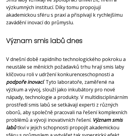
výzkumných institucí. Díky tomu propojují
akademickou sféru s praxí a přispívají k rychlejšímu
zavádění inovací do průmyslu.
Význam smis labů dnes
V dnešní době rapidního technologického pokroku a
neustále se měnících požadavků trhu hrají smis laby
klíčovou roli v udržení konkurenceschopnosti a
podpoře inovací
. Tyto laboratoře, zaměřené na
výzkum a vývoj, slouží jako inkubátory pro nové
nápady, technologie a produkty. V multidisciplinárním
prostředí smis labů se setkávají experti z různých
oborů, aby společně pracovali na řešení komplexních
problémů a vývoji inovativních řešení.
Význam smis
labů
tkví v jejich schopnosti propojit akademickou
sféru s průmyslem a vytvářet tak synergický efekt,