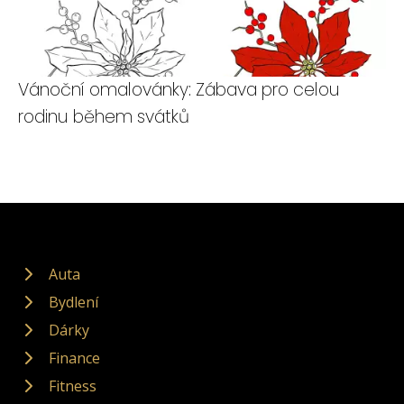
Vánoční omalovánky: Zábava pro celou
rodinu během svátků
Auta
Bydlení
Dárky
Finance
Fitness