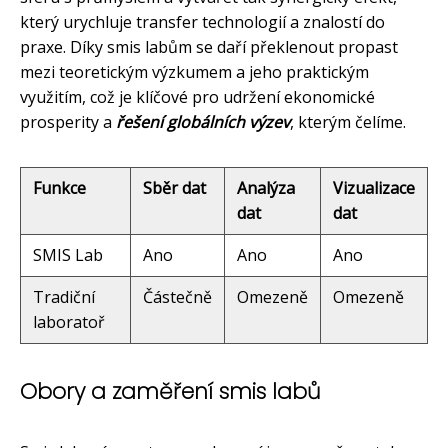
který urychluje transfer technologií a znalostí do
praxe. Díky smis labům se daří překlenout propast
mezi teoretickým výzkumem a jeho praktickým
využitím, což je klíčové pro udržení ekonomické
prosperity a
řešení globálních výzev
, kterým čelíme.
Funkce
Sběr dat
Analýza
Vizualizace
dat
dat
SMIS Lab
Ano
Ano
Ano
Tradiční
Částečně
Omezeně
Omezeně
laboratoř
Obory a zaměření smis labů