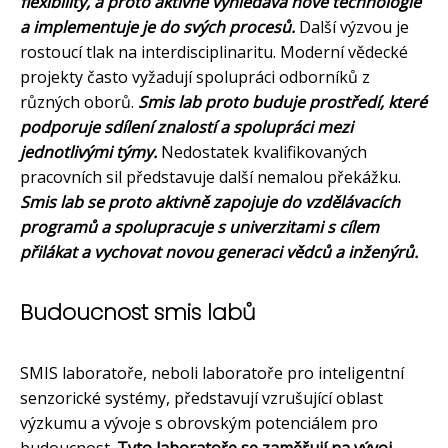
flexibility, a proto aktivně vyhledává nové technologie
a implementuje je do svých procesů.
Další výzvou je
rostoucí tlak na interdisciplinaritu. Moderní vědecké
projekty často vyžadují spolupráci odborníků z
různých oborů.
Smis lab proto buduje prostředí, které
podporuje sdílení znalostí a spolupráci mezi
jednotlivými týmy.
Nedostatek kvalifikovaných
pracovních sil představuje další nemalou překážku.
Smis lab se proto aktivně zapojuje do vzdělávacích
programů a spolupracuje s univerzitami s cílem
přilákat a vychovat novou generaci vědců a inženýrů.
Budoucnost smis labů
SMIS laboratoře, neboli laboratoře pro inteligentní
senzorické systémy, představují vzrušující oblast
výzkumu a vývoje s obrovským potenciálem pro
budoucnost.
Tyto laboratoře se zaměřují na vývoj