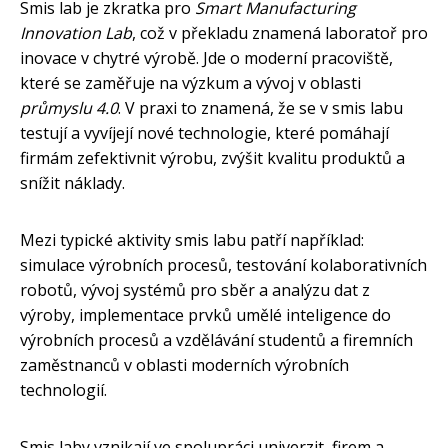
Smis lab je zkratka pro
Smart Manufacturing
Innovation Lab
, což v překladu znamená laboratoř pro
inovace v chytré výrobě. Jde o moderní pracoviště,
které se zaměřuje na výzkum a vývoj v oblasti
průmyslu 4.0
. V praxi to znamená, že se v smis labu
testují a vyvíjejí nové technologie, které pomáhají
firmám zefektivnit výrobu, zvýšit kvalitu produktů a
snížit náklady.
Mezi typické aktivity smis labu patří například:
simulace výrobních procesů, testování kolaborativních
robotů, vývoj systémů pro sběr a analýzu dat z
výroby, implementace prvků umělé inteligence do
výrobních procesů a vzdělávání studentů a firemních
zaměstnanců v oblasti moderních výrobních
technologií.
Smis laby vznikají ve spolupráci univerzit, firem a