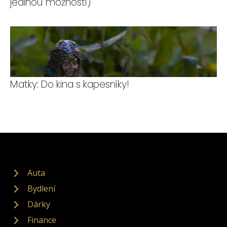
jedinou možností)
Matky: Do kina s kapesníky!
Auta
Bydlení
Dárky
Finance