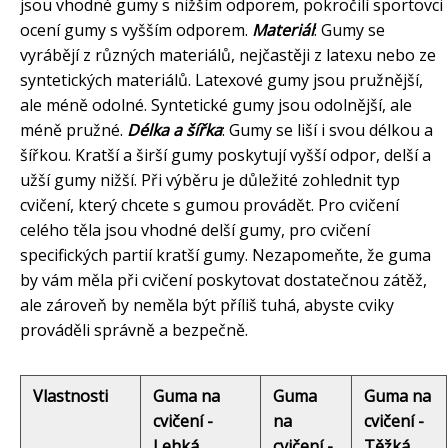
jsou vhodné gumy s nižším odporem, pokročilí sportovci
ocení gumy s vyšším odporem.
Materiál
: Gumy se
vyrábějí z různých materiálů, nejčastěji z latexu nebo ze
syntetických materiálů. Latexové gumy jsou pružnější,
ale méně odolné. Syntetické gumy jsou odolnější, ale
méně pružné.
Délka a šířka
: Gumy se liší i svou délkou a
šířkou. Kratší a širší gumy poskytují vyšší odpor, delší a
užší gumy nižší. Při výběru je důležité zohlednit typ
cvičení, který chcete s gumou provádět. Pro cvičení
celého těla jsou vhodné delší gumy, pro cvičení
specifických partií kratší gumy. Nezapomeňte, že guma
by vám měla při cvičení poskytovat dostatečnou zátěž,
ale zároveň by neměla být příliš tuhá, abyste cviky
prováděli správně a bezpečně.
Vlastnosti
Guma na
Guma
Guma na
cvičení -
na
cvičení -
Lehká
cvičení -
Těžká