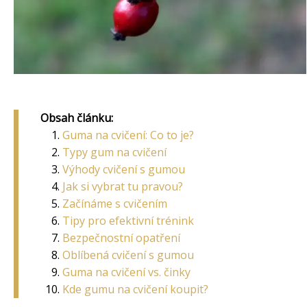
Obsah článku:
Guma na cvičení: Co to je?
Typy gum na cvičení
Výhody cvičení s gumou
Jak si vybrat tu pravou?
Začínáme s cvičením
Tipy pro efektivní trénink
Bezpečnostní opatření
Oblíbená cvičení s gumou
Guma na cvičení vs. činky
Kde gumu na cvičení koupit?