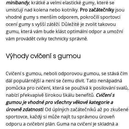
minibandy
, krátké a velmi elastické gumy, které se
umisťují nad kolena nebo kotníky.
Pro začátečníky
jsou
vhodné gumy s menším odporem, pokročilí sportovci
ocení gumy s vyšší zátěží. Důležité je zvolit takovou
gumu, která vám bude klást optimální odpor a umožní
vám provádět cviky technicky správně.
Výhody cvičení s gumou
Cvičení s gumou, neboli odporovou gumou, se stává čím
dál populárnější a není se čemu divit. Tato nenápadná
pomůcka pro cvičení, která se používá k posilování svalů,
nabízí překvapivě širokou škálu benefitů.
Cvičení s
gumou je vhodné pro všechny věkové kategorie a
úrovně zdatnosti
. Od úplných začátečníků až po zkušené
sportovce, každý si může najít tu správnou úroveň
odporu a cvičební plán. Guma na cvičení je skladná a