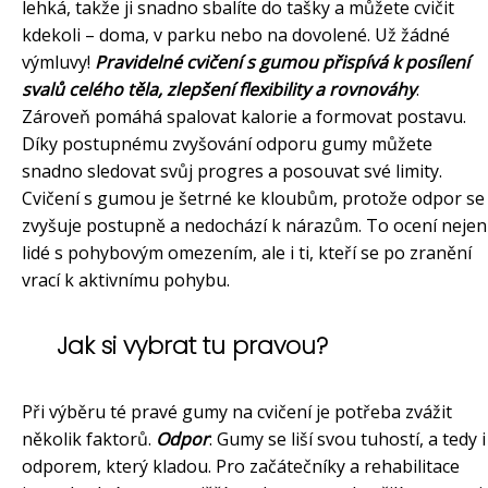
lehká, takže ji snadno sbalíte do tašky a můžete cvičit
kdekoli – doma, v parku nebo na dovolené. Už žádné
výmluvy!
Pravidelné cvičení s gumou přispívá k posílení
svalů celého těla, zlepšení flexibility a rovnováhy
.
Zároveň pomáhá spalovat kalorie a formovat postavu.
Díky postupnému zvyšování odporu gumy můžete
snadno sledovat svůj progres a posouvat své limity.
Cvičení s gumou je šetrné ke kloubům, protože odpor se
zvyšuje postupně a nedochází k nárazům. To ocení nejen
lidé s pohybovým omezením, ale i ti, kteří se po zranění
vrací k aktivnímu pohybu.
Jak si vybrat tu pravou?
Při výběru té pravé gumy na cvičení je potřeba zvážit
několik faktorů.
Odpor
: Gumy se liší svou tuhostí, a tedy i
odporem, který kladou. Pro začátečníky a rehabilitace