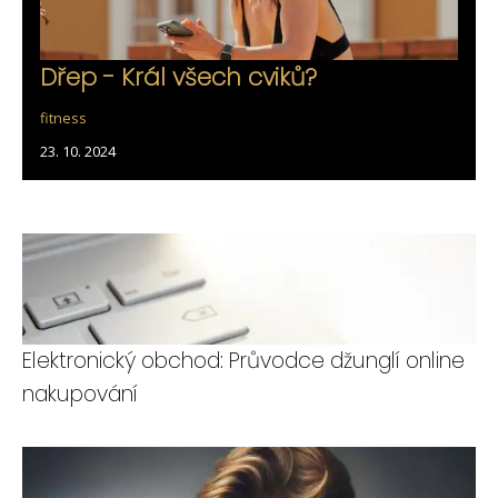
Dřep - Král všech cviků?
fitness
23. 10. 2024
Elektronický obchod: Průvodce džunglí online
nakupování