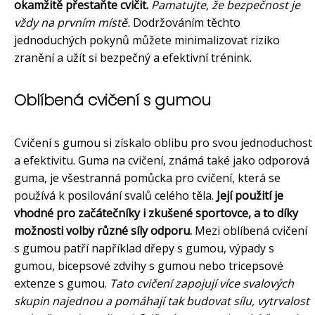
okamžitě přestaňte cvičit.
Pamatujte, že bezpečnost je
vždy na prvním místě.
Dodržováním těchto
jednoduchých pokynů můžete minimalizovat riziko
zranění a užít si bezpečný a efektivní trénink.
Oblíbená cvičení s gumou
Cvičení s gumou si získalo oblibu pro svou jednoduchost
a efektivitu. Guma na cvičení, známá také jako odporová
guma, je všestranná pomůcka pro cvičení, která se
používá k posilování svalů celého těla.
Její použití je
vhodné pro začátečníky i zkušené sportovce, a to díky
možnosti volby různé síly odporu.
Mezi oblíbená cvičení
s gumou patří například dřepy s gumou, výpady s
gumou, bicepsové zdvihy s gumou nebo tricepsové
extenze s gumou.
Tato cvičení zapojují více svalových
skupin najednou a pomáhají tak budovat sílu, vytrvalost