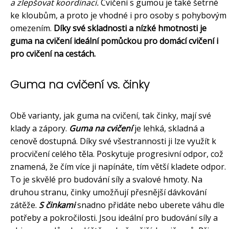
a zlepšovat koordinaci.
Cvičení s gumou je také šetrné
ke kloubům, a proto je vhodné i pro osoby s pohybovým
omezením.
Díky své skladnosti a nízké hmotnosti je
guma na cvičení ideální pomůckou pro domácí cvičení i
pro cvičení na cestách.
Guma na cvičení vs. činky
Obě varianty, jak guma na cvičení, tak činky, mají své
klady a zápory.
Guma na cvičení
je lehká, skladná a
cenově dostupná. Díky své všestrannosti ji lze využít k
procvičení celého těla. Poskytuje progresivní odpor, což
znamená, že čím více ji napínáte, tím větší kladete odpor.
To je skvělé pro budování síly a svalové hmoty. Na
druhou stranu, činky umožňují přesnější dávkování
zátěže.
S činkami
snadno přidáte nebo uberete váhu dle
potřeby a pokročilosti. Jsou ideální pro budování síly a