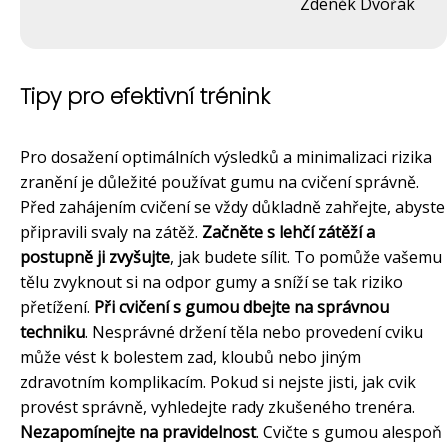
Zdeněk Dvořák
Tipy pro efektivní trénink
Pro dosažení optimálních výsledků a minimalizaci rizika
zranění je důležité používat gumu na cvičení správně.
Před zahájením cvičení se vždy důkladně zahřejte, abyste
připravili svaly na zátěž.
Začněte s lehčí zátěží a
postupně ji zvyšujte
, jak budete sílit. To pomůže vašemu
tělu zvyknout si na odpor gumy a sníží se tak riziko
přetížení.
Při cvičení s gumou dbejte na správnou
techniku
. Nesprávné držení těla nebo provedení cviku
může vést k bolestem zad, kloubů nebo jiným
zdravotním komplikacím. Pokud si nejste jisti, jak cvik
provést správně, vyhledejte rady zkušeného trenéra.
Nezapomínejte na pravidelnost
. Cvičte s gumou alespoň