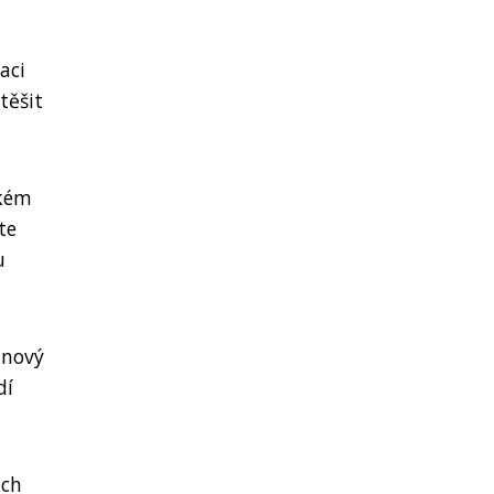
aci
těšit
ckém
te
u
inový
dí
ich