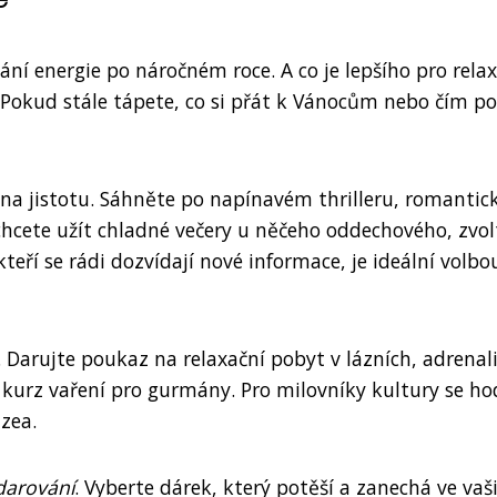
ní energie po náročném roce. A co je lepšího pro relax
 Pokud stále tápete, co si přát k Vánocům nebo čím po
u na jistotu. Sáhněte po napínavém thrilleru, romanti
hcete užít chladné večery u něčeho oddechového, zvol
eří se rádi dozvídají nové informace, je ideální volbo
 Darujte poukaz na relaxační pobyt v lázních, adrenal
urz vaření pro gurmány. Pro milovníky kultury se ho
zea.
darování
. Vyberte dárek, který potěší a zanechá ve vaš