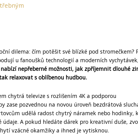
potřebným
oroční dilema: čím potěšit své blízké pod stromečkem?
bodují u fanoušků technologií a moderních vychytávek,
s nabízí nepřeberné možnosti, jak zpříjemnit dlouhé z
 tak relaxovat s oblíbenou hudbou.
kem chytrá televize s rozlišením 4K a podporou
dby zase pozvednou na novou úroveň bezdrátová sluch
rtovcům udělá radost chytrý náramek nebo hodinky, k
té údaje. A pokud hledáte dárek pro kreativní duše, zvo
hytí vzácné okamžiky a ihned je vytisknou.