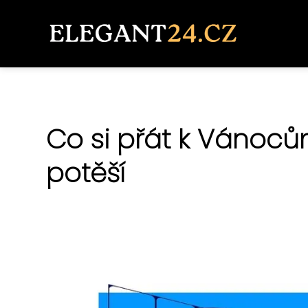
Co si přát k Vánocům
potěší