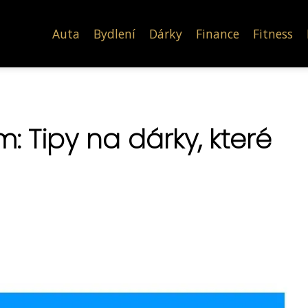
Auta
Bydlení
Dárky
Finance
Fitness
: Tipy na dárky, které