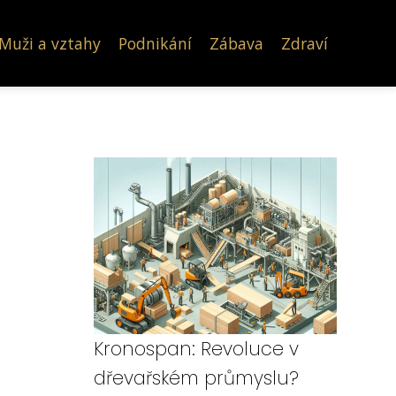
Muži a vztahy
Podnikání
Zábava
Zdraví
Kronospan: Revoluce v
dřevařském průmyslu?