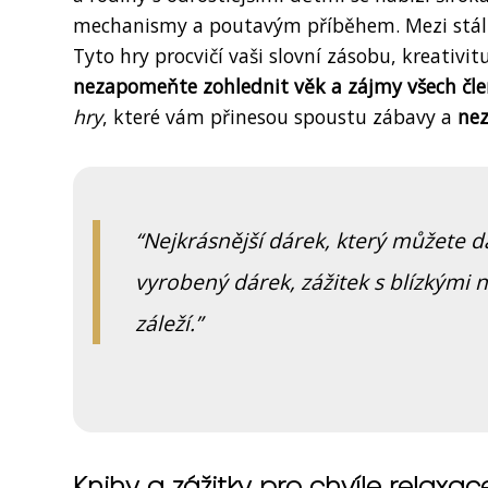
mechanismy a poutavým příběhem. Mezi stálice 
Tyto hry procvičí vaši slovní zásobu, kreativ
nezapomeňte zohlednit věk a zájmy všech čle
hry
, které vám přinesou spoustu zábavy a
nez
Nejkrásnější dárek, který můžete dát
vyrobený dárek, zážitek s blízkými 
záleží.
Knihy a zážitky pro chvíle relaxac