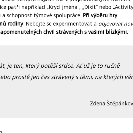
patří například „Krycí jména“, „Dixit“ nebo „Activity
itu a schopnost týmové spolupráce.
Při výběru hry
nů rodiny.
Nebojte se experimentovat a
objevovat no
apomenutelných chvil strávených s vašimi blízkými
.
, je ten, který potěší srdce. Ať už je to ručně
nebo prostě jen čas strávený s těmi, na kterých v
Zdena Štěpánko
e