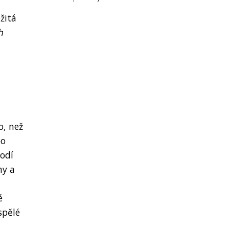
žitá
h
o, než
bo
hodí
hy a
é
spělé