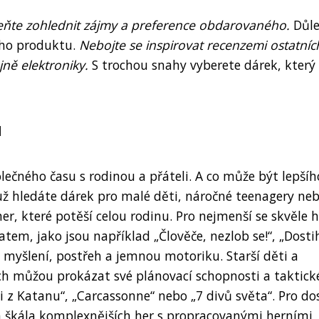
meňte zohlednit zájmy a preference obdarovaného.
Důle
ného produktu.
Nebojte se inspirovat recenzemi ostatníc
ně elektroniky.
S trochou snahy vyberete dárek, který
u
olečného času s rodinou a přáteli. A co může být lepšíh
už hledáte dárek pro malé děti, náročné teenagery ne
er, které potěší celou rodinu. Pro nejmenší se skvěle 
em, jako jsou například „Člověče, nezlob se!“, „Dosti
ké myšlení, postřeh a jemnou motoriku. Starší děti a
ch můžou prokázat své plánovací schopnosti a taktick
i z Katanu“, „Carcassonne“ nebo „7 divů světa“. Pro do
ká škála komplexnějších her s propracovanými herními