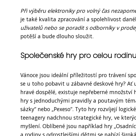
Při výběru elektroniky pro volný čas nezapo
je také kvalita zpracování a spolehlivost da
uživatelů nebo se poradit s odborníky v prodej
potěší a bude dlouho sloužit.
Společenské hry pro celou rodin
Vánoce jsou ideální příležitostí pro trávení sp
se u toho pobavit u zábavné deskové hry? Ať 
hravé dospělé, existuje nepřeberné množství h
hry s jednoduchými pravidly a poutavým témat
sázky“ nebo „Pexeso“. Tyto hry rozvíjejí logic
teenagery nadchnou strategické hry, ve který
myšlení. Oblíbené jsou například hry „Osadníc
a rodiny s odrostlejšími dětmi se nabízí širo