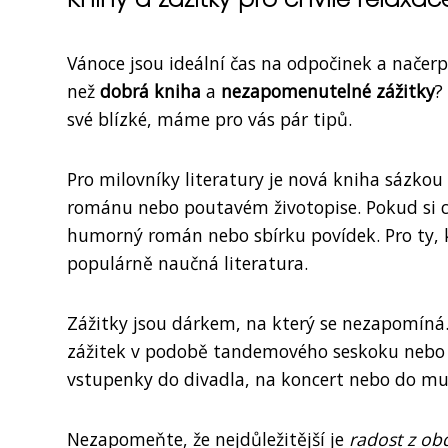
Vánoce jsou ideální čas na odpočinek a načerpá
než
dobrá kniha
a
nezapomenutelné zážitky
?
své blízké, máme pro vás pár tipů.
Pro milovníky literatury je nová kniha sázko
románu nebo poutavém životopise. Pokud si c
humorný román nebo sbírku povídek. Pro ty, kt
populárně naučná literatura.
Zážitky jsou dárkem, na který se nezapomíná.
zážitek v podobě tandemového seskoku nebo k
vstupenky do divadla, na koncert nebo do mu
Nezapomeňte, že nejdůležitější je
radost z ob