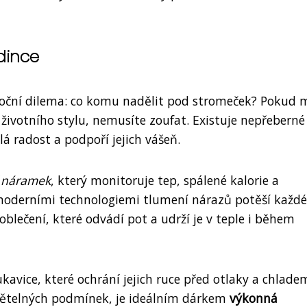
dince
doroční dilema: co komu nadělit pod stromeček? Pokud 
životního stylu, nemusíte zoufat. Existuje nepřeberné
á radost a podpoří jejich vášeň.
í náramek
, který monitoruje tep, spálené kalorie a
moderními technologiemi tlumení nárazů potěší každé
oblečení, které odvádí pot a udrží je v teple i během
rukavice, které ochrání jejich ruce před otlaky a chlade
 světelných podmínek, je ideálním dárkem
výkonná