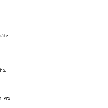
máte
ho,
m. Pro