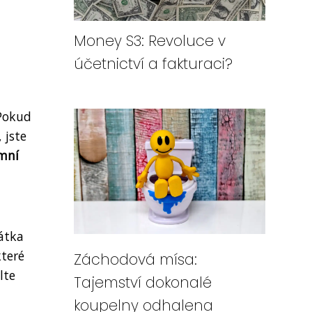
Money S3: Revoluce v
účetnictví a fakturaci?
 Pokud
 jste
imní
átka
teré
Záchodová mísa:
lte
Tajemství dokonalé
koupelny odhalena