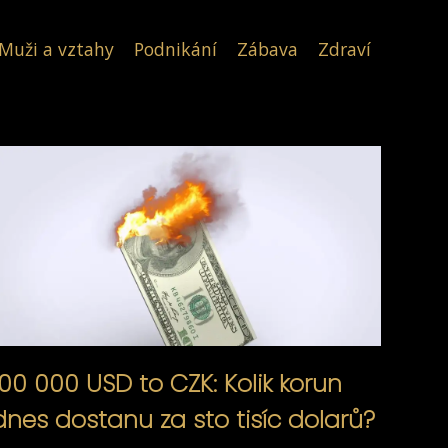
Muži a vztahy
Podnikání
Zábava
Zdraví
100 000 USD to CZK: Kolik korun
dnes dostanu za sto tisíc dolarů?