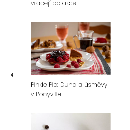
vracejí do akce!
4
Pinkie Pie: Duha a úsměvy
v Ponyville!