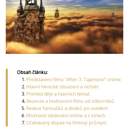
Obsah článku:
Představení filmu "After 3: Tajemství" online.
Hlavní herecké obsazení a režisér.
Přehled děje a hlavních témat.
Recenze a hodnocení filmu od odborníků.
Reakce fanoušků a diváků po uvedení.
Možnosti sledování online a v kinech.
Očekávaný dopad na filmový průmysl.