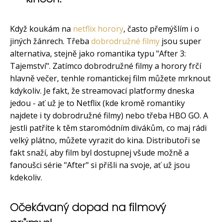
Když koukám na
netflix horory
, často přemýšlím i o
jiných žánrech. Třeba
dobrodružné filmy
jsou super
alternativa, stejně jako romantika typu "After 3:
Tajemství". Zatímco dobrodružné filmy a horory frčí
hlavně večer, tenhle romantickej film můžete mrknout
kdykoliv. Je fakt, že streamovací platformy dneska
jedou - ať už je to Netflix (kde kromě romantiky
najdete i ty dobrodružné filmy) nebo třeba HBO GO. A
jestli patříte k těm staromódním divákům, co maj rádi
velký plátno, můžete vyrazit do kina. Distributoři se
fakt snaží, aby film byl dostupnej všude možně a
fanoušci série "After" si přišli na svoje, ať už jsou
kdekoliv.
Očekávaný dopad na filmový