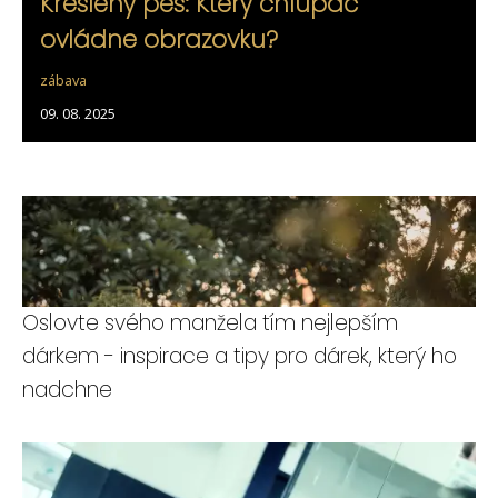
Kreslený pes: Který chlupáč
ovládne obrazovku?
zábava
09. 08. 2025
Oslovte svého manžela tím nejlepším
dárkem - inspirace a tipy pro dárek, který ho
nadchne