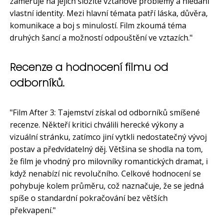
zaměřuje na jejich složité vztahové problémy a hledání
vlastní identity. Mezi hlavní témata patří láska, důvěra,
komunikace a boj s minulostí. Film zkoumá téma
druhých šancí a možností odpouštění ve vztazích."
Recenze a hodnocení filmu od
odborníků.
"Film After 3: Tajemství získal od odborníků smíšené
recenze. Někteří kritici chválili herecké výkony a
vizuální stránku, zatímco jiní vytkli nedostatečný vývoj
postav a předvídatelný děj. Většina se shodla na tom,
že film je vhodný pro milovníky romantických dramat, i
když nenabízí nic revolučního. Celkové hodnocení se
pohybuje kolem průměru, což naznačuje, že se jedná
spíše o standardní pokračování bez větších
překvapení."