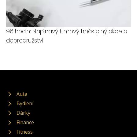
96 hodin: Napínavý filmový trhák plný akce a
dobrodružství
Auta
Bydlení
Dárky
Finance
Fitness