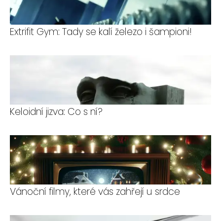
Extrifit Gym: Tady se kalí železo i šampioni!
Keloidní jizva: Co s ní?
Vánoční filmy, které vás zahřejí u srdce