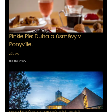
Pinkie Pie: Duha a úsměvy v
Ponyville!
zábava
08. 09. 2025