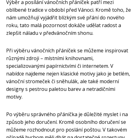
Výběr a posílání vánočních přáníček patří mezi
oblíbené tradice v období před Vánoci. Kromě toho, že
nám umožňují vyjádřit blízkým své přání do nového
roku, tato malá pozornost dokáže udělat radost a
zlepšit náladu v předvánočním shonu.
Při výběru vánočních přáníček se můžeme inspirovat
různými zdroji – místními knihovnami,
specializovanými papírnictvími či internetem. V
nabídce najdeme nejen klasické motivy jako je betlém,
vánoční stromeček či sněhulák, ale také moderní
designy s pestrou paletou barev a netradičními
motivy.
Po výběru správného přáníčka je důležité myslet i na
způsob jeho doručení. Kromě osobního doručení se
můžeme rozhodnout pro poslání poštou. V takovém
případě bychom měli dbát na dostatečné rozestupy