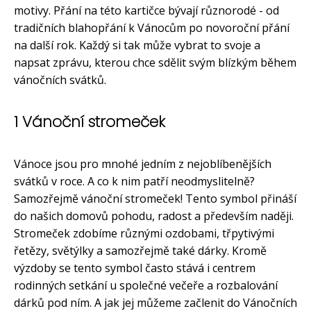
motivy. Přání na této kartičce bývají různorodé - od
tradičních blahopřání k Vánocům po novoroční přání
na další rok. Každý si tak může vybrat to svoje a
napsat zprávu, kterou chce sdělit svým blízkým během
vánočních svátků.
1 Vánoční stromeček
Vánoce jsou pro mnohé jedním z nejoblíbenějších
svátků v roce. A co k nim patří neodmyslitelně?
Samozřejmě vánoční stromeček! Tento symbol přináší
do našich domovů pohodu, radost a především naději.
Stromeček zdobíme různými ozdobami, třpytivými
řetězy, světýlky a samozřejmě také dárky. Kromě
výzdoby se tento symbol často stává i centrem
rodinných setkání u společné večeře a rozbalování
dárků pod ním. A jak jej můžeme začlenit do Vánočních