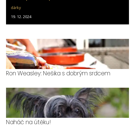
dárky
19. 12. 2024
Ron Weasley: Nešika s dobrým srdcem
Naháč na útěku!