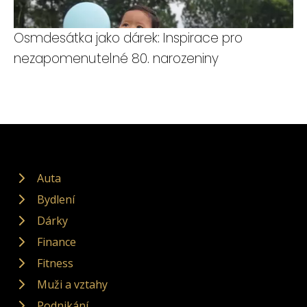
Osmdesátka jako dárek: Inspirace pro
nezapomenutelné 80. narozeniny
Auta
Bydlení
Dárky
Finance
Fitness
Muži a vztahy
Podnikání