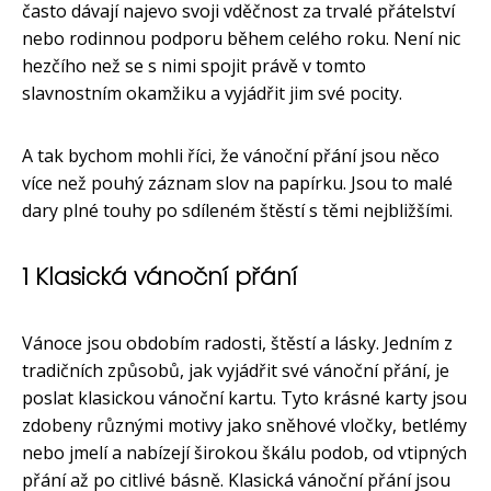
často dávají najevo svoji vděčnost za trvalé přátelství
nebo rodinnou podporu během celého roku. Není nic
hezčího než se s nimi spojit právě v tomto
slavnostním okamžiku a vyjádřit jim své pocity.
A tak bychom mohli říci, že vánoční přání jsou něco
více než pouhý záznam slov na papírku. Jsou to malé
dary plné touhy po sdíleném štěstí s těmi nejbližšími.
1 Klasická vánoční přání
Vánoce jsou obdobím radosti, štěstí a lásky. Jedním z
tradičních způsobů, jak vyjádřit své vánoční přání, je
poslat klasickou vánoční kartu. Tyto krásné karty jsou
zdobeny různými motivy jako sněhové vločky, betlémy
nebo jmelí a nabízejí širokou škálu podob, od vtipných
přání až po citlivé básně. Klasická vánoční přání jsou