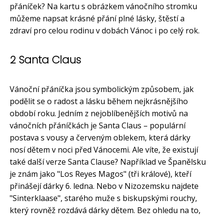
přáníček? Na kartu s obrázkem vánočního stromku
můžeme napsat krásné přání plné lásky, štěstí a
zdraví pro celou rodinu v dobách Vánoc i po celý rok.
2 Santa Claus
Vánoční přáníčka jsou symbolickým způsobem, jak
podělit se o radost a lásku během nejkrásnějšího
období roku. Jedním z nejoblíbenějších motivů na
vánočních přáníčkách je Santa Claus – populární
postava s vousy a červeným oblekem, která dárky
nosí dětem v noci před Vánocemi. Ale víte, že existují
také další verze Santa Clause? Například ve Španělsku
je znám jako "Los Reyes Magos" (tři králové), kteří
přinášejí dárky 6. ledna. Nebo v Nizozemsku najdete
"Sinterklaase", starého muže s biskupskými rouchy,
který rovněž rozdává dárky dětem. Bez ohledu na to,