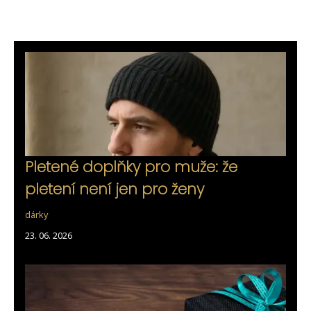
Pletené doplňky pro muže: že
pletení není jen pro ženy
dárky
23. 06. 2026