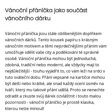
Vánoční přáníčka jako součást
vánočního dárku
Vánoční přáníčka jsou stále oblíbenějším doplňkem
vánočních dárků. Tento kousek papíru s krásným
vánočním motivem a těmi nejsrdečnějšími přáním vám
umožňuje sdělit vaše city a poděkování té správné
osobě. Vánoční přáníčka mohou být jednoduchá,
zdobná, tradiční nebo moderní, ale vždycky mají to
nejdůležitější - touhu vyjádřit to, co vám leží na srdci v
tuto sváteční dobu. Přání vepsané na kartičce mohou
být delší nebo krátké, ale snad každý ocení úsměv na
tváři, který mu takové přání udělá. Proto se nenechte
odradit a zkuste svůj dárek ozvláštnit i touto malou
pozorností - vánoční přáníčko je prostě klasika,
kterou nelze minout!