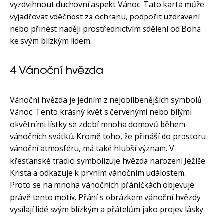
vyzdvihnout duchovní aspekt Vánoc. Tato karta může
vyjadřovat vděčnost za ochranu, podpořit uzdravení
nebo přinést naději prostřednictvím sdělení od Boha
ke svým blízkým lidem.
4 Vánoční hvězda
Vánoční hvězda je jedním z nejoblíbenějších symbolů
Vánoc. Tento krásný květ s červenými nebo bílými
okvětními lístky se zdobí mnoha domovů během
vánočních svátků. Kromě toho, že přináší do prostoru
vánoční atmosféru, má také hlubší význam. V
křesťanské tradici symbolizuje hvězda narození Ježíše
Krista a odkazuje k prvním vánočním událostem.
Proto se na mnoha vánočních přáníčkách objevuje
právě tento motiv. Přání s obrázkem vánoční hvězdy
vysílají lidé svým blízkým a přátelům jako projev lásky