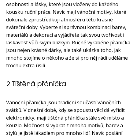
osobnosti a lásky, které jsou vloženy do každého
kousku ruční práce. Navíc mají vánoční motivy, které
dokonale zprostředkují atmosféru této krásné
sváteční doby. Vyberte si správnou kombinaci barev,
materiálů a dekorací a vyjádřete tak svou tvořivost i
laskavost vůči svým blízkým. Ručně vyráběné přáníčka
jsou nejen krásné dárky, ale také ukázka toho, jak
mnoho stojíme o někoho a že si pro něj rádi uděláme
trochu extra úsilí.
2 Tištěná přáníčka
Vánoční přáníčka jsou tradiční součástí vánočních
svátků. V dnešní době, kdy se spoustu věcí dá vyřídit
elektronicky, mají tištěná přáníčka stále své místo a
kouzlo. Možnost si vybrat z mnoha motivů, barev a
stylů je jistě lákadlem pro mnoho lidí. Navíc poslání