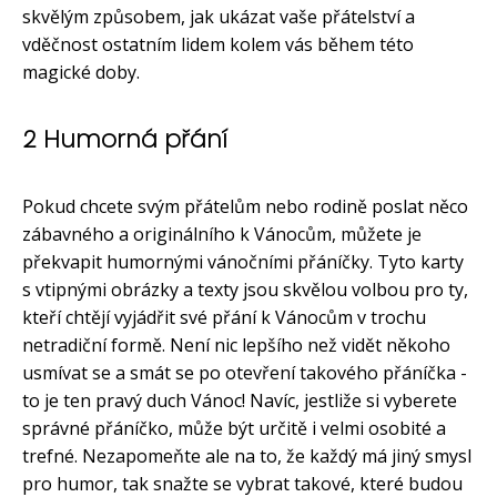
skvělým způsobem, jak ukázat vaše přátelství a
vděčnost ostatním lidem kolem vás během této
magické doby.
2 Humorná přání
Pokud chcete svým přátelům nebo rodině poslat něco
zábavného a originálního k Vánocům, můžete je
překvapit humornými vánočními přáníčky. Tyto karty
s vtipnými obrázky a texty jsou skvělou volbou pro ty,
kteří chtějí vyjádřit své přání k Vánocům v trochu
netradiční formě. Není nic lepšího než vidět někoho
usmívat se a smát se po otevření takového přáníčka -
to je ten pravý duch Vánoc! Navíc, jestliže si vyberete
správné přáníčko, může být určitě i velmi osobité a
trefné. Nezapomeňte ale na to, že každý má jiný smysl
pro humor, tak snažte se vybrat takové, které budou