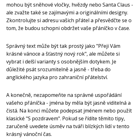
mohou být sněhové vločky, hvězdy nebo Santa Claus -
ale zvažte také se zajímavými a originálními designy.
Zkontrolujte si adresu vašich přátel a přesvědčte se o
tom, že budou schopni obdržet vaše přáníčko v čase.
Správný text může být tak prostý jako "Přeji Vám
krásné vánoce a šťastný nový rok", ale můžete si
vybrat i delší varianty s osobnějším dotykem. Je
důležité psát srozumitelně a jasně - třeba do
anglického jazyka pro zahraniční přátelství.
A konečně, nezapomeňte na správné uspořádání
vašeho přáníčka - jména by měla být jasně viditelná a
čistá. Na konci můžete podepsat jménem nebo použít
klasické "S pozdravem". Pokud se řídíte těmito tipy,
zaručeně uvedete úsměv na tváři blízkých lidí v tento
krásný vánoční čas.