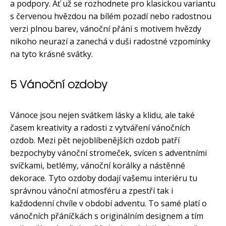
a podpory. Ať už se rozhodnete pro klasickou variantu
s červenou hvězdou na bílém pozadí nebo radostnou
verzi plnou barev, vánoční přání s motivem hvězdy
nikoho neurazí a zanechá v duši radostné vzpomínky
na tyto krásné svátky.
5 Vánoční ozdoby
Vánoce jsou nejen svátkem lásky a klidu, ale také
časem kreativity a radosti z vytváření vánočních
ozdob. Mezi pět nejoblíbenějších ozdob patří
bezpochyby vánoční stromeček, svícen s adventními
svíčkami, betlémy, vánoční korálky a nástěnné
dekorace. Tyto ozdoby dodají vašemu interiéru tu
správnou vánoční atmosféru a zpestří tak i
každodenní chvíle v období adventu. To samé platí o
vánočních přáníčkách s originálním designem a tím