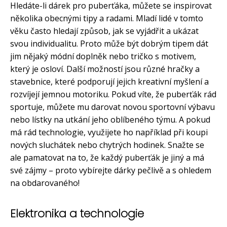
Hledáte-li dárek pro puberťáka, můžete se inspirovat
několika obecnými tipy a radami. Mladí lidé v tomto
věku často hledají způsob, jak se vyjádřit a ukázat
svou individualitu. Proto může být dobrým tipem dát
jim nějaký módní doplněk nebo tričko s motivem,
který je osloví. Další možností jsou různé hračky a
stavebnice, které podporují jejich kreativní myšlení a
rozvíjejí jemnou motoriku. Pokud víte, že puberťák rád
sportuje, můžete mu darovat novou sportovní výbavu
nebo lístky na utkání jeho oblíbeného týmu. A pokud
má rád technologie, využijete ho například při koupi
nových sluchátek nebo chytrých hodinek. Snažte se
ale pamatovat na to, že každý puberťák je jiný a má
své zájmy – proto vybírejte dárky pečlivě a s ohledem
na obdarovaného!
Elektronika a technologie