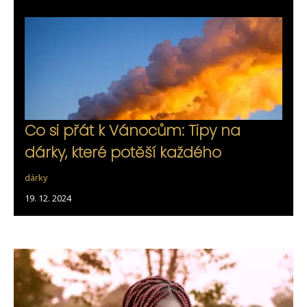
Co si přát k Vánocům: Tipy na
dárky, které potěší každého
dárky
19. 12. 2024