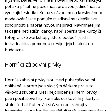
myšlení. Dárek ve formě malování nebo keramických
potisků přitáhne pozornost pro svou jedinečnost a
vynikající estetiku. Kniha s návodem na kreslení nebo
modelování zase pomůže mladistvému zlepšit své
schopnosti a nabrat novou inspiraci. Navrhněte jim
tak i jiné netradiční dárky, např. šperkařské kurzy či
fotografické workshopy, které podpoří jejich
individualitu a pomohou rozvíjet jejich talent do
budoucna.
Herní a zábavní prvky
Herní a zábavní prvky jsou mezi puberťáky velmi
oblíbené, a proto jsou skvělým dárkem pro tuto
věkovou skupinu. Mezi nejoblíbenější herní prvky
patří počítačové hry, konzole, deskové hry, karty a
stolní fotbal. Puberťáci si často rádi zahrají s
kamarády a tyto hry jim umožňují strávit spoustu času