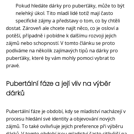
Pokud hledáte dárky pro puberťáky, může to být
nelehký úkol. Tito mladí lidé totiž mají často
specifické zájmy a představy o tom, co by chtěli
dostat. Zároveň ale chcete najít něco, co je osloví a
potěší, případně i pobídne k dalšímu rozvoji jejich
zájmů nebo schopností. V tomto článku se proto
podíváme na několik zajímavých tipů na dárky pro
puberťáky, které by vám mohly pomoci vybrat to
pravé.
Pubertální fáze a její vliv na výběr
dárků
Pubertální fáze je období, kdy se mladiství nacházejí v
procesu hledání své identity a objevování nových
zájmů. To také ovlivňuje jejich preference při výběru
dárků. V tomto období jsou mladiství často citlivější na