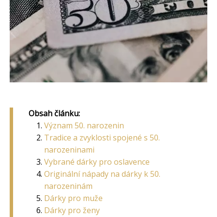
Obsah článku:
Význam 50. narozenin
Tradice a zvyklosti spojené s 50.
narozeninami
Vybrané dárky pro oslavence
Originální nápady na dárky k 50.
narozeninám
Dárky pro muže
Dárky pro ženy