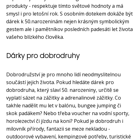
produkty - respektuje tímto světové hodnoty a má
smysl i pro letošní rok. S osobním dotekem dokáže být
dárek k 50.narozeninám nejen krásným symbolickým
gestem ale i pamětníkov posledních padesáti let života
vašeho blízkého člověka.
Dárky pro dobrodruhy
Dobrodružství je pro mnoho lidí neodmyslitelnou
součástí jejich života. Pokud hledáte dárek pro
dobrodruha, který slaví 50. narozeniny, určitě se
vyplatí sázet na zážitky a adrenalinové zážitky. Co
takhle nadělit mu let v balónu, bungee jumping či
skok padákem? Nebo třeba voucher na vodní sporty,
horolezectví či jízdu na koni? Pokud je dobrodruh i
milovník přírody, fantazii se meze nekladou -
outdoorové vybavení, kempingové potřeby, turistické