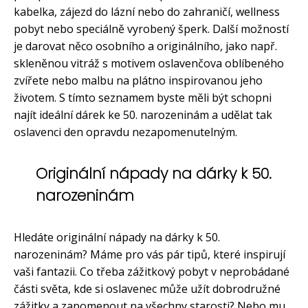
kabelka, zájezd do lázní nebo do zahraničí, wellness
pobyt nebo speciálně vyrobený šperk. Další možností
je darovat něco osobního a originálního, jako např.
skleněnou vitráž s motivem oslavenčova oblíbeného
zvířete nebo malbu na plátno inspirovanou jeho
životem. S tímto seznamem byste měli být schopni
najít ideální dárek ke 50. narozeninám a udělat tak
oslavenci den opravdu nezapomenutelným.
Originální nápady na dárky k 50.
narozeninám
Hledáte originální nápady na dárky k 50.
narozeninám? Máme pro vás pár tipů, které inspirují
vaši fantazii. Co třeba zážitkový pobyt v neprobádané
části světa, kde si oslavenec může užít dobrodružné
zážitky a zapomenout na všechny starosti? Nebo mu