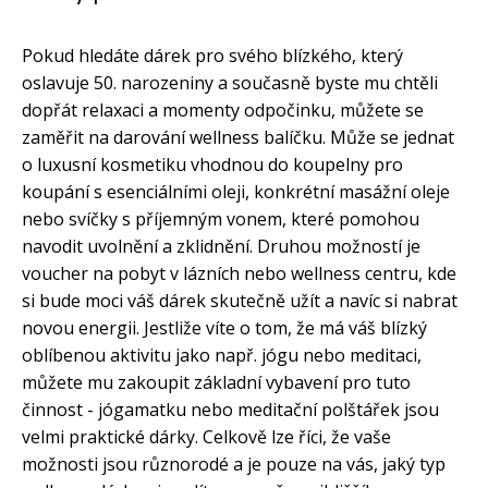
Pokud hledáte dárek pro svého blízkého, který
oslavuje 50. narozeniny a současně byste mu chtěli
dopřát relaxaci a momenty odpočinku, můžete se
zaměřit na darování wellness balíčku. Může se jednat
o luxusní kosmetiku vhodnou do koupelny pro
koupání s esenciálními oleji, konkrétní masážní oleje
nebo svíčky s příjemným vonem, které pomohou
navodit uvolnění a zklidnění. Druhou možností je
voucher na pobyt v lázních nebo wellness centru, kde
si bude moci váš dárek skutečně užít a navíc si nabrat
novou energii. Jestliže víte o tom, že má váš blízký
oblíbenou aktivitu jako např. jógu nebo meditaci,
můžete mu zakoupit základní vybavení pro tuto
činnost - jógamatku nebo meditační polštářek jsou
velmi praktické dárky. Celkově lze říci, že vaše
možnosti jsou různorodé a je pouze na vás, jaký typ