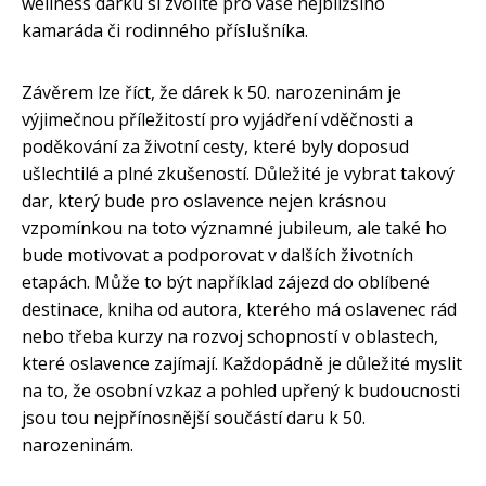
wellness dárku si zvolíte pro vaše nejbližšího
kamaráda či rodinného příslušníka.
Závěrem lze říct, že dárek k 50. narozeninám je
výjimečnou příležitostí pro vyjádření vděčnosti a
poděkování za životní cesty, které byly doposud
ušlechtilé a plné zkušeností. Důležité je vybrat takový
dar, který bude pro oslavence nejen krásnou
vzpomínkou na toto významné jubileum, ale také ho
bude motivovat a podporovat v dalších životních
etapách. Může to být například zájezd do oblíbené
destinace, kniha od autora, kterého má oslavenec rád
nebo třeba kurzy na rozvoj schopností v oblastech,
které oslavence zajímají. Každopádně je důležité myslit
na to, že osobní vzkaz a pohled upřený k budoucnosti
jsou tou nejpřínosnější součástí daru k 50.
narozeninám.