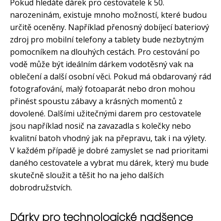
Pokud hledáte dárek pro cestovatele k 50.
narozeninám, existuje mnoho možností, které budou
určitě oceněny. Například přenosný dobíjecí bateriový
zdroj pro mobilní telefony a tablety bude nezbytným
pomocníkem na dlouhých cestách. Pro cestování po
vodě může být ideálním dárkem vodotěsný vak na
oblečení a další osobní věci. Pokud má obdarovaný rád
fotografování, malý fotoaparát nebo dron mohou
přinést spoustu zábavy a krásných momentů z
dovolené. Dalšími užitečnými darem pro cestovatele
jsou například nosič na zavazadla s kolečky nebo
kvalitní batoh vhodný jak na přepravu, tak i na výlety.
V každém případě je dobré zamyslet se nad prioritami
daného cestovatele a vybrat mu dárek, který mu bude
skutečně sloužit a těšit ho na jeho dalších
dobrodružstvích.
Dárky pro technologické nadšence