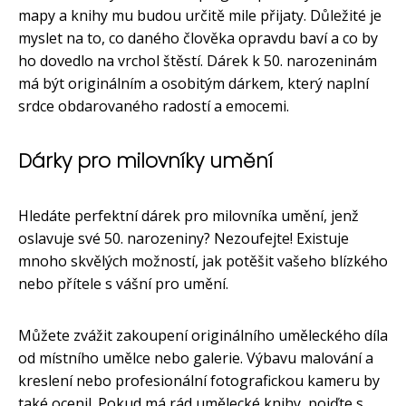
mapy a knihy mu budou určitě mile přijaty. Důležité je
myslet na to, co daného člověka opravdu baví a co by
ho dovedlo na vrchol štěstí. Dárek k 50. narozeninám
má být originálním a osobitým dárkem, který naplní
srdce obdarovaného radostí a emocemi.
Dárky pro milovníky umění
Hledáte perfektní dárek pro milovníka umění, jenž
oslavuje své 50. narozeniny? Nezoufejte! Existuje
mnoho skvělých možností, jak potěšit vašeho blízkého
nebo přítele s vášní pro umění.
Můžete zvážit zakoupení originálního uměleckého díla
od místního umělce nebo galerie. Výbavu malování a
kreslení nebo profesionální fotografickou kameru by
také ocenil. Pokud má rád umělecké knihy, pojďte s