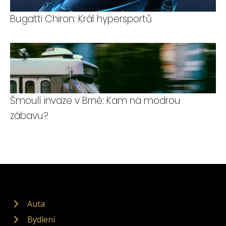
Bugatti Chiron: Král hypersportů
Šmoulí invaze v Brně: Kam na modrou
zábavu?
Auta
Bydlení