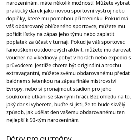
narozeninám, máte několik možností. Můžete vybrat
praktický dárek jako novou sportovní výstroj nebo
doplňky, které mu pomohou při tréninku. Pokud má
váš obdarovaný oblíbeného sportovce, můžete mu
pořídit lístky na zápas jeho týmu nebo zaplatit
poplatek za účast v turnaji. Pokud je váš sportovec
fanouškem outdoorových aktivit, můžete mu darovat
voucher na víkednový pobyt v horách nebo expedici s
průvodcem. Jestliže chcete být originální a trochu
extravagantní, můžete svému obdarovanému předat
balónem s letenkou na zápas finále mistrovství
Evropy, nebo si pronajmout stadion pro jeho
soukromé utkání se slavnými hráči. Bez ohledu na to,
jaký dar si vyberete, buďte si jisti, že to bude skvělý
způsob, jak udělat den vašemu obdarovanému ten
nejlepší k 50-tým narozeninám.
Dárky pro gurmány