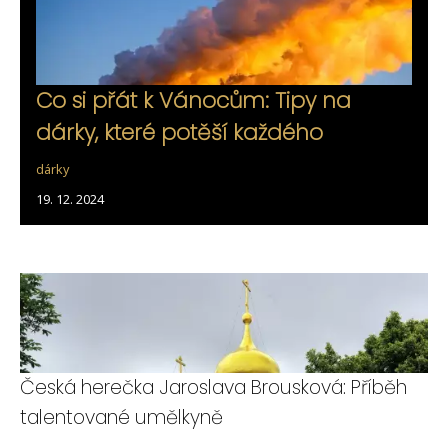
Co si přát k Vánocům: Tipy na
dárky, které potěší každého
dárky
19. 12. 2024
Česká herečka Jaroslava Brousková: Příběh
talentované umělkyně