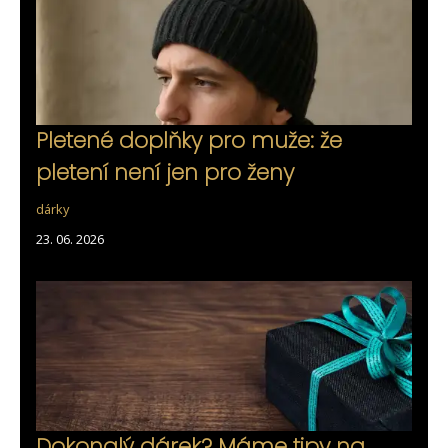
Pletené doplňky pro muže: že
pletení není jen pro ženy
dárky
23. 06. 2026
Dokonalý dárek? Máme tipy na