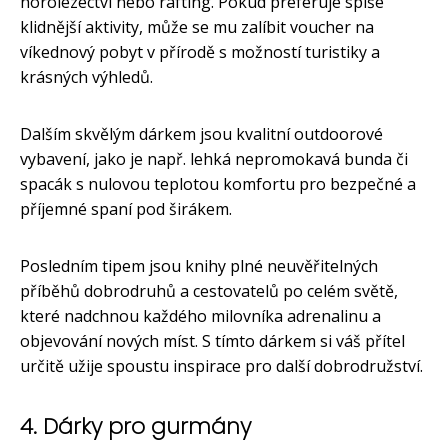
horolezectví nebo rafting. Pokud preferuje spíše
klidnější aktivity, může se mu zalíbit voucher na
víkednový pobyt v přírodě s možností turistiky a
krásných výhledů.
Dalším skvělým dárkem jsou kvalitní outdoorové
vybavení, jako je např. lehká nepromokavá bunda či
spacák s nulovou teplotou komfortu pro bezpečné a
příjemné spaní pod širákem.
Posledním tipem jsou knihy plné neuvěřitelných
příběhů dobrodruhů a cestovatelů po celém světě,
které nadchnou každého milovníka adrenalinu a
objevování nových míst. S tímto dárkem si váš přítel
určitě užije spoustu inspirace pro další dobrodružství.
4. Dárky pro gurmány