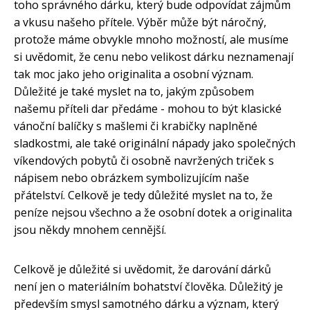
toho správného dárku, který bude odpovídat zájmům
a vkusu našeho přítele. Výběr může být náročný,
protože máme obvykle mnoho možností, ale musíme
si uvědomit, že cenu nebo velikost dárku neznamenají
tak moc jako jeho originalita a osobní význam.
Důležité je také myslet na to, jakým způsobem
našemu příteli dar předáme - mohou to být klasické
vánoční balíčky s mašlemi či krabičky naplněné
sladkostmi, ale také originální nápady jako společných
víkendových pobytů či osobně navržených triček s
nápisem nebo obrázkem symbolizujícím naše
přátelství. Celkově je tedy důležité myslet na to, že
peníze nejsou všechno a že osobní dotek a originalita
jsou někdy mnohem cennější.
Celkově je důležité si uvědomit, že darování dárků
není jen o materiálním bohatství člověka. Důležitý je
především smysl samotného dárku a význam, který