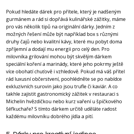
Pokud hledáte dárek pro přítele, který je nadšeným
gurmánem a rád si dopřává kulinářské zážitky, máme
pro vás několik tipů na originální dárky. Jedním z
možných řešení může být například box s různými
druhy čajů nebo kvalitní kávy, které mu pobyt doma
zpříjemní a dodají mu energii pro celý den. Pro
milovníka grilování mohou být skvělým dárkem
speciální koření a marinády, které jeho pokrmy ještě
více obohatí chuťově i vzhledově. Pokud má váš přítel
rád luxusní občerstvení, poohlédněte se po nabídce
exkluzivních surovin jako jsou trufle či kaviár. A co
takhle zajistit gastronomický zážitek v restauraci s
Michelin hvězdičkou nebo kurz vaření u špičkového
šéfkuchaře? S tímto dárkem určitě uděláte radost
každému milovníku dobrého jídla a pití.