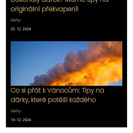
originální překvapení!
dárky
25. 12. 2024
Co si přát k Vánocům: Tipy na
dárky, které potěší každého
dárky
19. 12. 2024