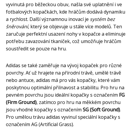
vyvinutá pro běžeckou obuv, našla své uplatnění i ve
fotbalových kopačkách, kde hráčům dodává dynamiku
a rychlost. Další významnou inovací je
systém bez
šněrování
, který se objevuje u stále více modelů. Ten
zaručuje perfektní usazení nohy v kopačce a eliminuje
potřebu zavazování tkaniček, což umožňuje hráčům
soustředit se pouze na hru.
Adidas se také zaměřuje na vývoj kopaček pro různé
povrchy. Ať už hrajete na přírodní trávě, umělé trávě
nebo antuce, adidas má pro vás kopačky, které vám
poskytnou optimální přilnavost a stabilitu. Pro hru na
pevném povrchu jsou ideální kopačky s označením
FG
(Firm Ground)
, zatímco pro hru na měkkém povrchu
jsou vhodné kopačky s označením
SG (Soft Ground)
.
Pro umělou trávu adidas vyvinul speciální kopačky s
označením AG (Artificial Grass).