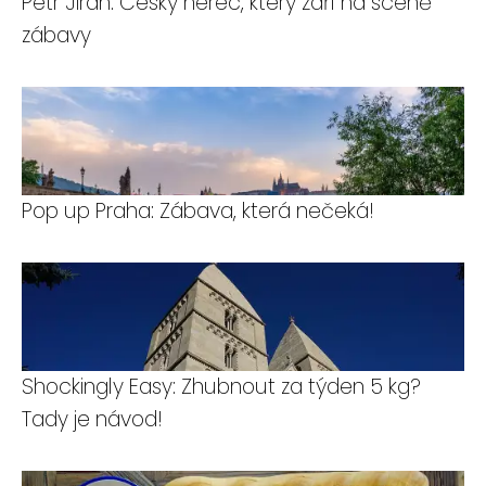
Petr Jiran: Český herec, který září na scéně
zábavy
Pop up Praha: Zábava, která nečeká!
Shockingly Easy: Zhubnout za týden 5 kg?
Tady je návod!