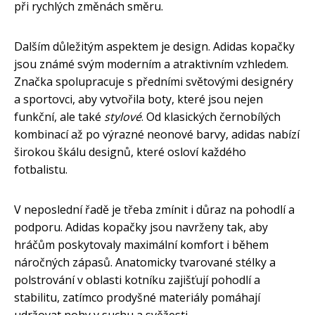
při rychlých změnách směru.
Dalším důležitým aspektem je design. Adidas kopačky
jsou známé svým moderním a atraktivním vzhledem.
Značka spolupracuje s předními světovými designéry
a sportovci, aby vytvořila boty, které jsou nejen
funkční, ale také
stylové
. Od klasických černobílých
kombinací až po výrazné neonové barvy, adidas nabízí
širokou škálu designů, které osloví každého
fotbalistu.
V neposlední řadě je třeba zmínit i důraz na pohodlí a
podporu. Adidas kopačky jsou navrženy tak, aby
hráčům poskytovaly maximální komfort i během
náročných zápasů. Anatomicky tvarované stélky a
polstrování v oblasti kotníku zajišťují pohodlí a
stabilitu, zatímco prodyšné materiály pomáhají
udržovat nohy v suchu a svěžesti.