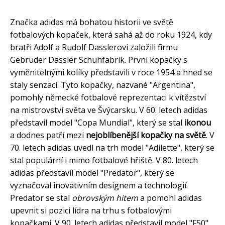
Značka adidas má bohatou historii ve světě
fotbalových kopaček, která sahá až do roku 1924, kdy
bratři Adolf a Rudolf Dasslerovi založili firmu
Gebrüder Dassler Schuhfabrik. První kopačky s
vyměnitelnými kolíky představili v roce 1954 a hned se
staly senzací. Tyto kopačky, nazvané "Argentina",
pomohly německé fotbalové reprezentaci k vítězství
na mistrovství světa ve Švýcarsku. V 60. letech adidas
představil model "Copa Mundial", který se stal
ikonou
a dodnes patří mezi
nejoblíbenější kopačky na světě
. V
70. letech adidas uvedl na trh model "Adilette", který se
stal populární i mimo fotbalové hřiště. V 80. letech
adidas představil model "Predator", který se
vyznačoval inovativním designem a technologií.
Predator se stal
obrovským hitem
a pomohl adidas
upevnit si pozici lídra na trhu s fotbalovými
kopačkami. V 90. letech adidas představil model "F50",