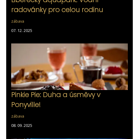
radovánky pro celou rodinu
zábava
07. 12. 2025
Pinkie Pie: Duha a úsměvy v
Ponyville!
zábava
08. 09. 2025