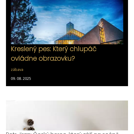
Kreslený pes: Který chlupáč
ovládne obrazovku?
zábava
09. 08. 2025