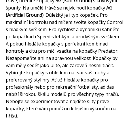
trávě, oceníte kopačky
SG (Soft Ground)
s kovovými
špunty. Na umělé trávě se nejvíc hodí kopačky
AG
(Artificial Ground)
. Důležitý je i typ kopaček. Pro
maximální kontrolu nad míčem zvolte kopačky Control
s hladkým svrškem. Pro rychlost a dynamiku sáhněte
po kopačkách Speed s lehkým a prodyšným svrškem.
A pokud hledáte kopačky s perfektní kombinací
kontroly a citu pro míč, vsaďte na kopačky Predator.
Nezapomeňte ani na správnou velikost. Kopačky by
vám měly sedět jako ulité, ale zároveň nesmí tlačit.
Vybírejte kopačky s ohledem na tvar vaší nohy a
preferovaný styl hry. Ať už hledáte kopačky pro
profesionály nebo pro rekreační fotbalisty, adidas
nabízí širokou škálu modelů pro všechny typy hráčů.
Nebojte se experimentovat a najděte si ty pravé
kopačky, které vám pomůžou k lepším výkonům na
hřišti.