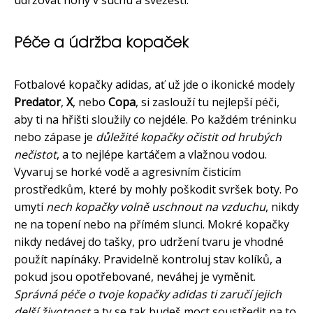
Péče a údržba kopaček
Fotbalové kopačky adidas, ať už jde o ikonické modely
Predator
,
X
, nebo
Copa
, si zaslouží tu nejlepší péči,
aby ti na hřišti sloužily co nejdéle. Po každém tréninku
nebo zápase je
důležité kopačky očistit od hrubých
nečistot
, a to nejlépe kartáčem a vlažnou vodou.
Vyvaruj se horké vodě a agresivním čisticím
prostředkům, které by mohly poškodit svršek boty. Po
umytí
nech kopačky volně uschnout na vzduchu
, nikdy
ne na topení nebo na přímém slunci. Mokré kopačky
nikdy nedávej do tašky, pro udržení tvaru je vhodné
použít napínáky. Pravidelně kontroluj stav kolíků, a
pokud jsou opotřebované, neváhej je vyměnit.
Správná péče o tvoje kopačky adidas ti zaručí jejich
delší životnost
a ty se tak budeš moct soustředit na to