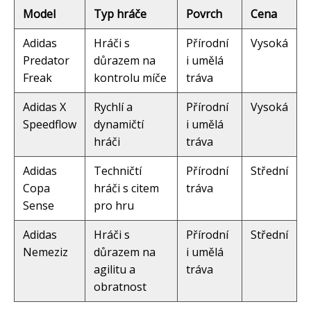
Model
Typ hráče
Povrch
Cena
Adidas
Hráči s
Přírodní
Vysoká
Predator
důrazem na
i umělá
Freak
kontrolu míče
tráva
Adidas X
Rychlí a
Přírodní
Vysoká
Speedflow
dynamičtí
i umělá
hráči
tráva
Adidas
Techničtí
Přírodní
Střední
Copa
hráči s citem
tráva
Sense
pro hru
Adidas
Hráči s
Přírodní
Střední
Nemeziz
důrazem na
i umělá
agilitu a
tráva
obratnost