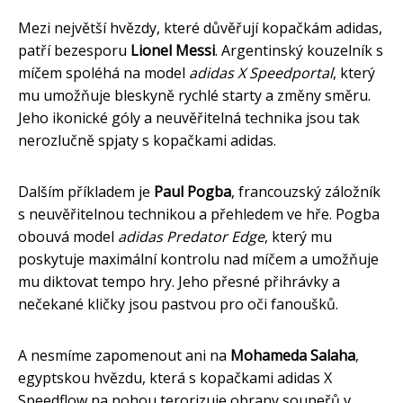
Mezi největší hvězdy, které důvěřují kopačkám adidas,
patří bezesporu
Lionel Messi
. Argentinský kouzelník s
míčem spoléhá na model
adidas X Speedportal
, který
mu umožňuje bleskyně rychlé starty a změny směru.
Jeho ikonické góly a neuvěřitelná technika jsou tak
nerozlučně spjaty s kopačkami adidas.
Dalším příkladem je
Paul Pogba
, francouzský záložník
s neuvěřitelnou technikou a přehledem ve hře. Pogba
obouvá model
adidas Predator Edge
, který mu
poskytuje maximální kontrolu nad míčem a umožňuje
mu diktovat tempo hry. Jeho přesné přihrávky a
nečekané kličky jsou pastvou pro oči fanoušků.
A nesmíme zapomenout ani na
Mohameda Salaha
,
egyptskou hvězdu, která s kopačkami adidas X
Speedflow na nohou terorizuje obrany soupeřů v