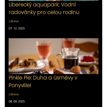
Liberecký aquapark: Vodní
radovánky pro celou rodinu
zábava
07. 12. 2025
Pinkie Pie: Duha a úsměvy v
Ponyville!
zábava
08. 09. 2025