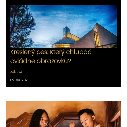
Kreslený pes: Který chlupáč
ovládne obrazovku?
zábava
09. 08. 2025