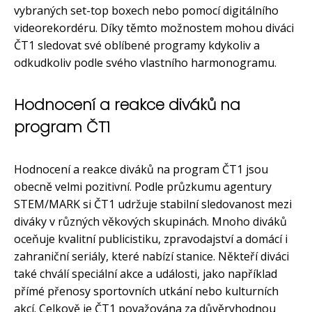
vybraných set-top boxech nebo pomocí digitálního
videorekordéru. Díky těmto možnostem mohou diváci
ČT1 sledovat své oblíbené programy kdykoliv a
odkudkoliv podle svého vlastního harmonogramu.
Hodnocení a reakce diváků na
program ČT1
Hodnocení a reakce diváků na program ČT1 jsou
obecně velmi pozitivní. Podle průzkumu agentury
STEM/MARK si ČT1 udržuje stabilní sledovanost mezi
diváky v různých věkových skupinách. Mnoho diváků
oceňuje kvalitní publicistiku, zpravodajství a domácí i
zahraniční seriály, které nabízí stanice. Někteří diváci
také chválí speciální akce a události, jako například
přímé přenosy sportovních utkání nebo kulturních
akcí. Celkově je ČT1 považována za důvěryhodnou