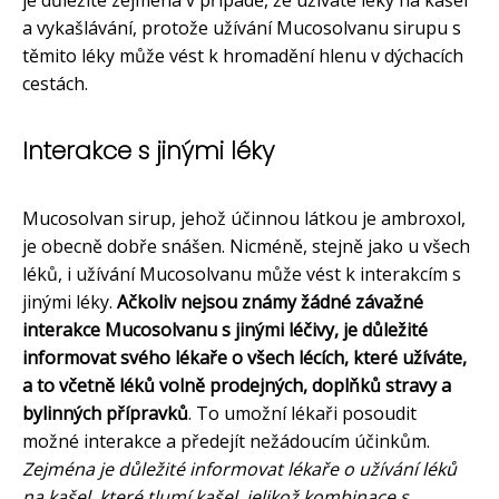
a vykašlávání, protože užívání Mucosolvanu sirupu s
těmito léky může vést k hromadění hlenu v dýchacích
cestách.
Interakce s jinými léky
Mucosolvan sirup, jehož účinnou látkou je ambroxol,
je obecně dobře snášen. Nicméně, stejně jako u všech
léků, i užívání Mucosolvanu může vést k interakcím s
jinými léky.
Ačkoliv nejsou známy žádné závažné
interakce Mucosolvanu s jinými léčivy, je důležité
informovat svého lékaře o všech lécích, které užíváte,
a to včetně léků volně prodejných, doplňků stravy a
bylinných přípravků
. To umožní lékaři posoudit
možné interakce a předejít nežádoucím účinkům.
Zejména je důležité informovat lékaře o užívání léků
na kašel, které tlumí kašel, jelikož kombinace s