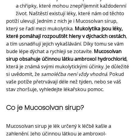
a chřipky, které mohou znepříjemnit každodenní
život. Naštěstí existují léky, které nám od těchto
potíží ulevují. Jedním z nich je i Mucosolvan sirup,
který se řadí mezi mukolytika.
Mukolytika jsou léky,
které pomáhají rozpouštět hleny v dýchacích cestách
,
a tím usnadňují jejich vykašlávání. Díky tomu se vám
bude lépe dýchat a rychleji se zotavíte.
Mucosolvan
sirup obsahuje účinnou látku ambroxol hydrochlorid
,
která je známá svými mukolytickými účinky. Je důležité
si uvědomit, že
samoléčba není vždy vhodná
. Pokud
vaše potíže přetrvávají déle než týden, nebo se váš
stav zhoršuje, vyhledejte lékařskou pomoc.
Co je Mucosolvan sirup?
Mucosolvan sirup je lék určený k léčbě kašle a
zahlenění. Jeho účinnou látkou je ambroxol-