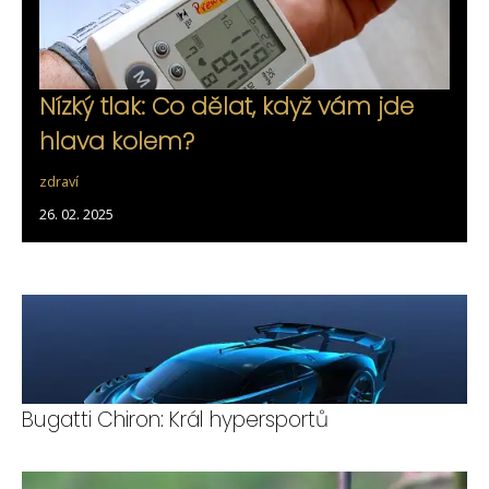
Nízký tlak: Co dělat, když vám jde
hlava kolem?
zdraví
26. 02. 2025
Bugatti Chiron: Král hypersportů