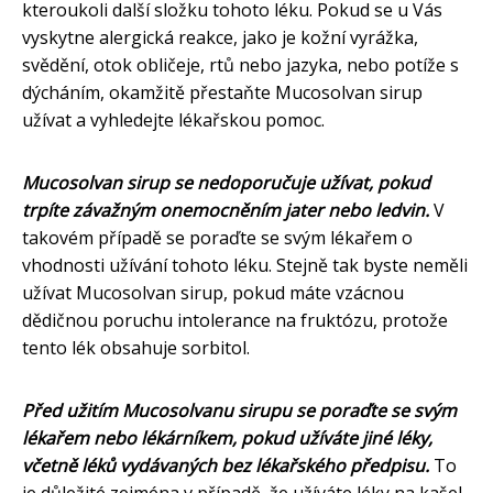
kteroukoli další složku tohoto léku. Pokud se u Vás
vyskytne alergická reakce, jako je kožní vyrážka,
svědění, otok obličeje, rtů nebo jazyka, nebo potíže s
dýcháním, okamžitě přestaňte Mucosolvan sirup
užívat a vyhledejte lékařskou pomoc.
Mucosolvan sirup se nedoporučuje užívat, pokud
trpíte závažným onemocněním jater nebo ledvin.
V
takovém případě se poraďte se svým lékařem o
vhodnosti užívání tohoto léku. Stejně tak byste neměli
užívat Mucosolvan sirup, pokud máte vzácnou
dědičnou poruchu intolerance na fruktózu, protože
tento lék obsahuje sorbitol.
Před užitím Mucosolvanu sirupu se poraďte se svým
lékařem nebo lékárníkem, pokud užíváte jiné léky,
včetně léků vydávaných bez lékařského předpisu.
To
je důležité zejména v případě, že užíváte léky na kašel