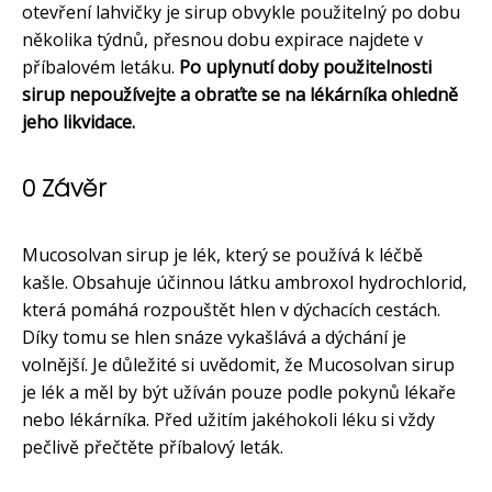
otevření lahvičky je sirup obvykle použitelný po dobu
několika týdnů, přesnou dobu expirace najdete v
příbalovém letáku.
Po uplynutí doby použitelnosti
sirup nepoužívejte a obraťte se na lékárníka ohledně
jeho likvidace.
0 Závěr
Mucosolvan sirup je lék, který se používá k léčbě
kašle. Obsahuje účinnou látku ambroxol hydrochlorid,
která pomáhá rozpouštět hlen v dýchacích cestách.
Díky tomu se hlen snáze vykašlává a dýchání je
volnější. Je důležité si uvědomit, že Mucosolvan sirup
je lék a měl by být užíván pouze podle pokynů lékaře
nebo lékárníka. Před užitím jakéhokoli léku si vždy
pečlivě přečtěte příbalový leták.