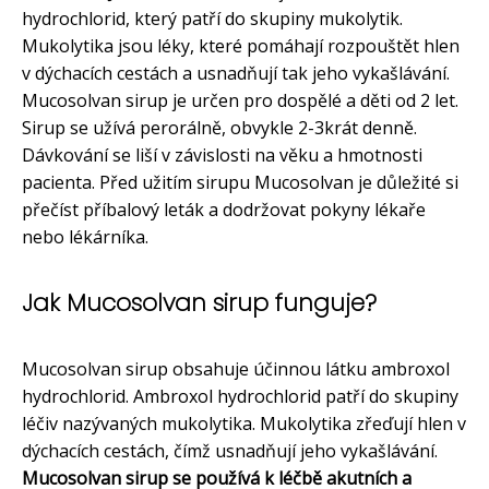
hydrochlorid, který patří do skupiny mukolytik.
Mukolytika jsou léky, které pomáhají rozpouštět hlen
v dýchacích cestách a usnadňují tak jeho vykašlávání.
Mucosolvan sirup je určen pro dospělé a děti od 2 let.
Sirup se užívá perorálně, obvykle 2-3krát denně.
Dávkování se liší v závislosti na věku a hmotnosti
pacienta. Před užitím sirupu Mucosolvan je důležité si
přečíst příbalový leták a dodržovat pokyny lékaře
nebo lékárníka.
Jak Mucosolvan sirup funguje?
Mucosolvan sirup obsahuje účinnou látku ambroxol
hydrochlorid. Ambroxol hydrochlorid patří do skupiny
léčiv nazývaných mukolytika. Mukolytika zřeďují hlen v
dýchacích cestách, čímž usnadňují jeho vykašlávání.
Mucosolvan sirup se používá k léčbě akutních a