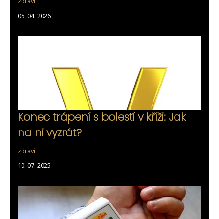
zdraví
06. 04. 2026
Konec trápení s bolestí v kříži: Jak
na ni vyzrát?
zdraví
10. 07. 2025