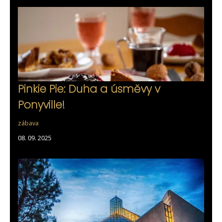
Pinkie Pie: Duha a úsměvy v
Ponyville!
zábava
08. 09. 2025