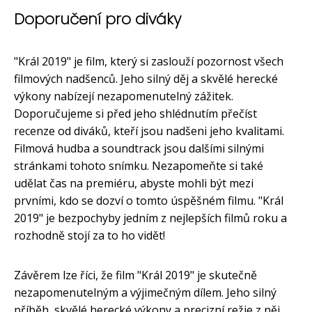
Doporučení pro diváky
"Král 2019" je film, který si zaslouží pozornost všech
filmových nadšenců. Jeho silný děj a skvělé herecké
výkony nabízejí nezapomenutelný zážitek.
Doporučujeme si před jeho shlédnutím přečíst
recenze od diváků, kteří jsou nadšeni jeho kvalitami.
Filmová hudba a soundtrack jsou dalšími silnými
stránkami tohoto snímku. Nezapomeňte si také
udělat čas na premiéru, abyste mohli být mezi
prvními, kdo se dozví o tomto úspěšném filmu. "Král
2019" je bezpochyby jedním z nejlepších filmů roku a
rozhodně stojí za to ho vidět!
Závěrem lze říci, že film "Král 2019" je skutečně
nezapomenutelným a výjimečným dílem. Jeho silný
příběh, skvělé herecké výkony a precizní režie z něj