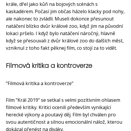
krále, dřel jako kůň na bojových scénách s
kaskadérem. Počasí jim občas házelo klacky pod nohy,
ale nakonec to zvládli. Museli dokonce přesunout
natáčení blízko dvůr králové zoo, když jim na původní
lokaci pršelo. I když bylo natáčení náročný, hlavně
když se přesouvali z dvůr králové zoo do dalších měst,
vzniknul z toho fakt pěknej film, co stojí za to vidět.
Filmová kritika a kontroverze
"Filmová kritika a kontroverze"
Film "Král 2019" se setkal s velmi pozitivním ohlasem
filmové kritiky. Kritici ocenili především vynikající
herecké výkony a poutavý děj. Film byl chválen pro
svou autentičnost a silnou emocionální nálož, kterou
dokázal přenést na diváky.