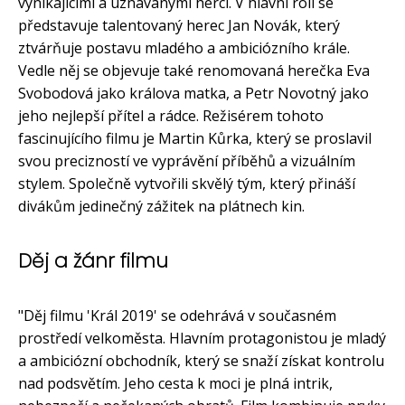
vynikajícími a uznávanými herci. V hlavní roli se
představuje talentovaný herec Jan Novák, který
ztvárňuje postavu mladého a ambiciózního krále.
Vedle něj se objevuje také renomovaná herečka Eva
Svobodová jako králova matka, a Petr Novotný jako
jeho nejlepší přítel a rádce. Režisérem tohoto
fascinujícího filmu je Martin Kůrka, který se proslavil
svou precizností ve vyprávění příběhů a vizuálním
stylem. Společně vytvořili skvělý tým, který přináší
divákům jedinečný zážitek na plátnech kin.
Děj a žánr filmu
"Děj filmu 'Král 2019' se odehrává v současném
prostředí velkoměsta. Hlavním protagonistou je mladý
a ambiciózní obchodník, který se snaží získat kontrolu
nad podsvětím. Jeho cesta k moci je plná intrik,