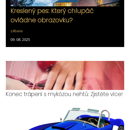
Kreslený pes: Který chlupáč
ovládne obrazovku?
zábava
09. 08. 2025
Konec trápení s mykózou nehtů: Zjistěte více!