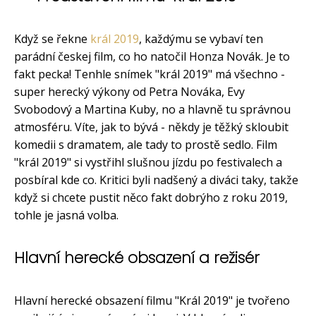
Když se řekne
král 2019
, každýmu se vybaví ten
parádní českej film, co ho natočil Honza Novák. Je to
fakt pecka! Tenhle snímek "král 2019" má všechno -
super herecký výkony od Petra Nováka, Evy
Svobodový a Martina Kuby, no a hlavně tu správnou
atmosféru. Víte, jak to bývá - někdy je těžký skloubit
komedii s dramatem, ale tady to prostě sedlo. Film
"král 2019" si vystřihl slušnou jízdu po festivalech a
posbíral kde co. Kritici byli nadšený a diváci taky, takže
když si chcete pustit něco fakt dobrýho z roku 2019,
tohle je jasná volba.
Hlavní herecké obsazení a režisér
Hlavní herecké obsazení filmu "Král 2019" je tvořeno