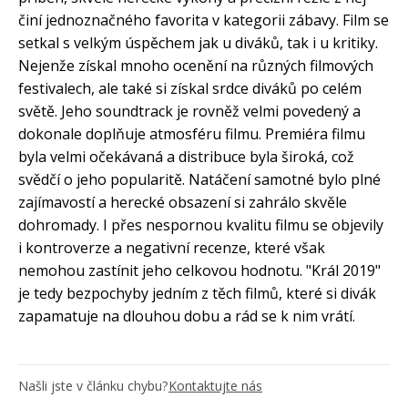
činí jednoznačného favorita v kategorii zábavy. Film se
setkal s velkým úspěchem jak u diváků, tak i u kritiky.
Nejenže získal mnoho ocenění na různých filmových
festivalech, ale také si získal srdce diváků po celém
světě. Jeho soundtrack je rovněž velmi povedený a
dokonale doplňuje atmosféru filmu. Premiéra filmu
byla velmi očekávaná a distribuce byla široká, což
svědčí o jeho popularitě. Natáčení samotné bylo plné
zajímavostí a herecké obsazení si zahrálo skvěle
dohromady. I přes nespornou kvalitu filmu se objevily
i kontroverze a negativní recenze, které však
nemohou zastínit jeho celkovou hodnotu. "Král 2019"
je tedy bezpochyby jedním z těch filmů, které si divák
zapamatuje na dlouhou dobu a rád se k nim vrátí.
Našli jste v článku chybu?
Kontaktujte nás