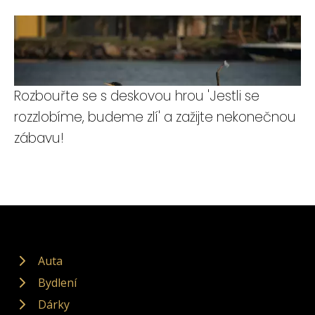
Rozbouřte se s deskovou hrou 'Jestli se
rozzlobíme, budeme zlí' a zažijte nekonečnou
zábavu!
Auta
Bydlení
Dárky