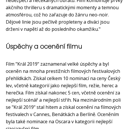
nebezpečí a nečekaných obratů. Film kombinuje prvky
akčního thrilleru s dramatickými momenty a temnou
atmosférou, což ho zařazuje do žánru neo-noir.
Dějové linie jsou pečlivě propleteny a diváci jsou
drženi v napětí až do posledního okamžiku."
Úspěchy a ocenění filmu
Film "Král 2019" zaznamenal velké úspěchy a byl
oceněn na mnoha prestižních filmových festivalových
přehlídkách. Získal celkem 10 nominací na ceny Český
lev, včetně kategorií jako nejlepší film, režie, herec a
herečka. Film získal nakonec 5 cen, včetně ocenění za
nejlepší scénář a nejlepší střih. Na mezinárodním poli
se "Král 2019" stal hitem a získal ocenění na filmových
festivalech v Cannes, Benátkách a Berlíně. Oceněním
byla také nominace na Oscara v kategorii nejlepší
cizojazyčný film.