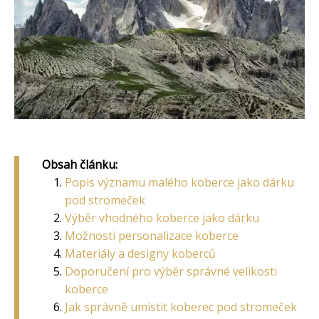
Obsah článku:
Popis významu malého koberce jako dárku
pod stromeček
Výběr vhodného koberce jako dárku
Možnosti personalizace koberce
Materiály a designy koberců
Doporučení pro výběr správné velikosti
koberce
Jak správně umístit koberec pod stromeček