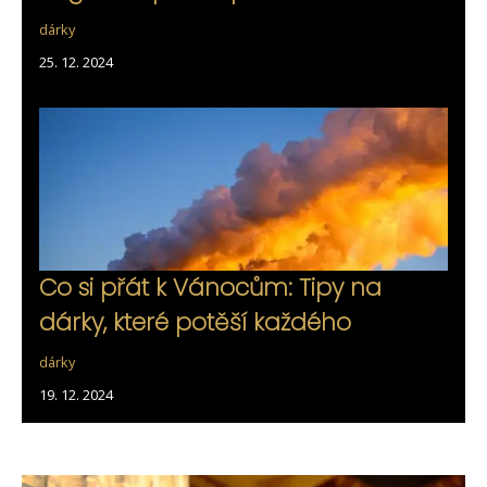
dárky
25. 12. 2024
Co si přát k Vánocům: Tipy na
dárky, které potěší každého
dárky
19. 12. 2024