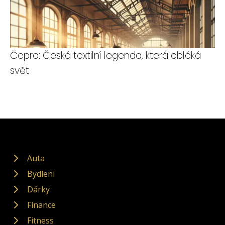
Čepro: Česká textilní legenda, která obléká
svět
Auta
Bydlení
Dárky
Finance
Fitness