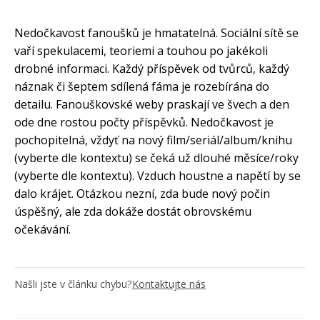
Nedočkavost fanoušků je hmatatelná. Sociální sítě se
vaří spekulacemi, teoriemi a touhou po jakékoli
drobné informaci. Každý příspěvek od tvůrců, každý
náznak či šeptem sdílená fáma je rozebírána do
detailu. Fanouškovské weby praskají ve švech a den
ode dne rostou počty příspěvků. Nedočkavost je
pochopitelná, vždyť na nový film/seriál/album/knihu
(vyberte dle kontextu) se čeká už dlouhé měsíce/roky
(vyberte dle kontextu). Vzduch houstne a napětí by se
dalo krájet. Otázkou nezní, zda bude nový počin
úspěšný, ale zda dokáže dostát obrovskému
očekávání.
Našli jste v článku chybu?
Kontaktujte nás