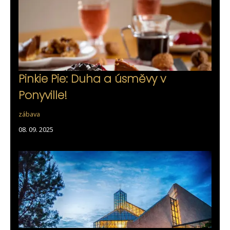
Pinkie Pie: Duha a úsměvy v
Ponyville!
zábava
08. 09. 2025