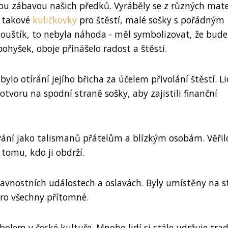
nou zábavou našich předků. Vyráběly se z různých mate
y takové
kuličkovky
pro štěstí, malé sošky s pořádným
ouštík, to nebyla náhoda - měl symbolizovat, že bude
ohyšek, oboje přinášelo radost a štěstí.
o otírání jejího břicha za účelem přivolání štěstí. L
voru na spodní straně sošky, aby zajistili finanční
rování jako talismanů přátelům a blízkým osobám. Věřilo
tomu, kdo ji obdrží.
lavnostních událostech a oslavách. Byly umístěny na s
pro všechny přítomné.
lem v české kultuře. Mnoho lidí si stále udržuje trad