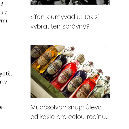
má
vu a
Sifon k umyvadlu: Jak si
ými
vybrat ten správný?
yptě,
m v
Mucosolvan sirup: Úleva
je
od kašle pro celou rodinu.