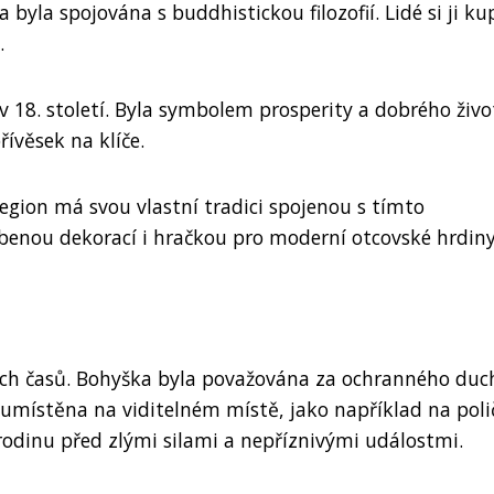
yla spojována s buddhistickou filozofií. Lidé si ji ku
.
 18. století. Byla symbolem prosperity a dobrého živo
přívěsek na klíče.
region má svou vlastní tradici spojenou s tímto
enou dekorací i hračkou pro moderní otcovské hrdiny
kých časů. Bohyška byla považována za ochranného duc
 umístěna na viditelném místě, jako například na poli
í rodinu před zlými silami a nepříznivými událostmi.