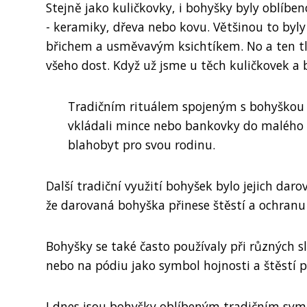
Stejně jako kuličkovky, i bohyšky byly oblíbe
- keramiky, dřeva nebo kovu. Většinou to byl
břichem a usměvavým ksichtíkem. No a ten tl
všeho dost. Když už jsme u těch kuličkovek a b
Tradičním rituálem spojeným s bohyškou byl
vkládali mince nebo bankovky do malého ot
blahobyt pro svou rodinu.
Další tradiční využití bohyšek bylo jejich da
že darovaná bohyška přinese štěstí a ochranu 
Bohyšky se také často používaly při různých s
nebo na pódiu jako symbol hojnosti a štěstí 
I dnes jsou bohyšky oblíbeným tradičním symbo