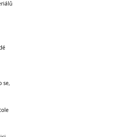
riálů
idé
 se,
tole
ici