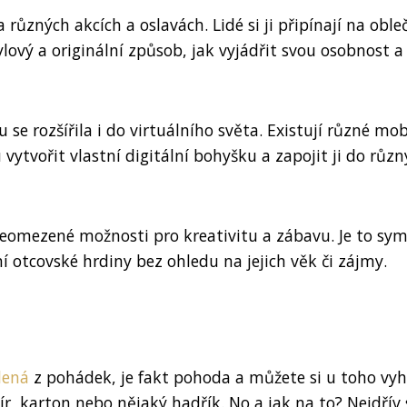
zných akcích a oslavách. Lidé si ji připínají na obleč
ylový a originální způsob, jak vyjádřit svou osobnost a
e rozšířila i do virtuálního světa. Existují různé mob
 vytvořit vlastní digitální bohyšku a zapojit ji do růz
eomezené možnosti pro kreativitu a zábavu. Je to sy
í otcovské hrdiny bez ohledu na jejich věk či zájmy.
lená
z pohádek, je fakt pohoda a můžete si u toho vyh
ír, karton nebo nějaký hadřík. No a jak na to? Nejdřív 