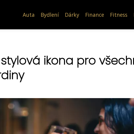
Auta
Bydlení
Dárky
Finance
Fitness
stylová ikona pro všech
rdiny