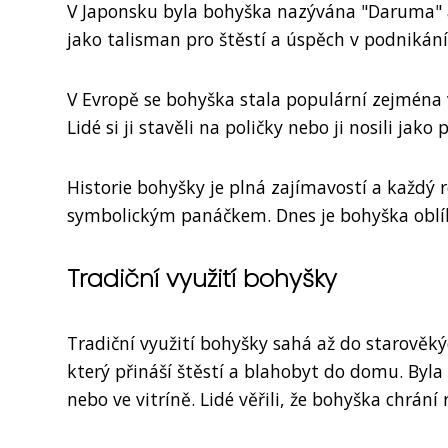
V Japonsku byla bohyška nazývána "Daruma" a b
jako talisman pro štěstí a úspěch v podnikání
V Evropě se bohyška stala populární zejména v
Lidé si ji stavěli na poličky nebo ji nosili jako 
Historie bohyšky je plná zajímavostí a každý 
symbolickým panáčkem. Dnes je bohyška oblíb
Tradiční využití bohyšky
Tradiční využití bohyšky sahá až do starově
který přináší štěstí a blahobyt do domu. Byla
nebo ve vitríně. Lidé věřili, že bohyška chrán