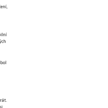
ení,
ilní
ných
mbol
rát.
si