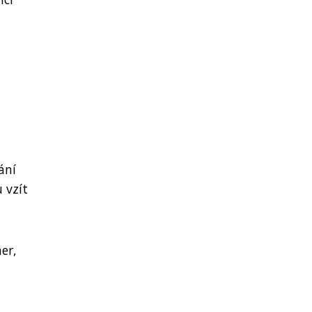
ání
 vzít
er,