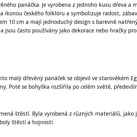
evěného panáčka. Je vyrobena z jednoho kusu dřeva a 
la ikonou českého folklóru a symbolizuje radost, zába
olem 10 cm a mají jednoduchý design s barevně natřen
 a jsou často používány jako dekorace nebo hračky pro
nto malý dřevěný panáček se objevil ve starověkém Eg
y. Poté se bohyška rozšířila po celém světě, předevší
ená štěstí. Byla vyrobená z různých materiálů, jako 
oly štěstí a hojnosti.