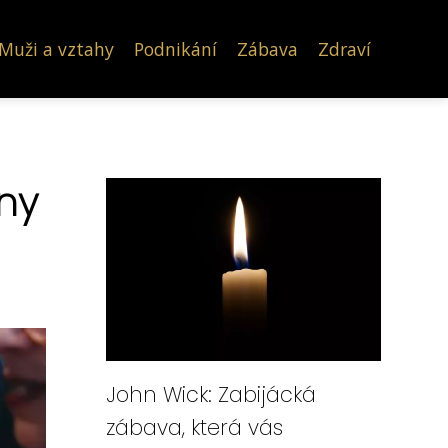
Muži a vztahy
Podnikání
Zábava
Zdraví
ny
John Wick: Zabijácká
zábava, která vás