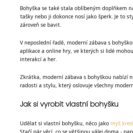
Bohyška se také stala oblíbeným doplňkem na rů
tašky nebo ji dokonce nosí jako šperk. Je to st
zároveň se bavit.
V neposlední řadě, moderní zábava s bohyškou s
aplikace a online hry, ve kterých si lidé mohou
interakcí a her.
Zkrátka, moderní zábava s bohyškou nabízí n
radosti a stylu, který oslovuje všechny modern
Jak si vyrobit vlastní bohyšku
Udělat si vlastní bohyšku, něco jako
myš kres
Stačí pár věcí, co se většinou válej doma - pap