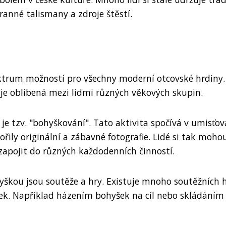
anné talismany a zdroje štěstí.
ktrum možností pro všechny moderní otcovské hrdiny.
 je oblíbená mezi lidmi různých věkových skupin.
e tzv. "bohyškování". Tato aktivita spočívá v umisťov
řily originální a zábavné fotografie. Lidé si tak mohou
zapojit do různých každodenních činností.
škou jsou soutěže a hry. Existuje mnoho soutěžních h
vek. Například házením bohyšek na cíl nebo skládáním