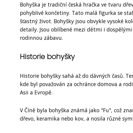
Bohyška je tradiční česká hračka ve tvaru dř
pohyblivé končetiny. Tato malá figurka se sta
šťastný život. Bohyšky jsou obvykle vysoké k
detaily. Jsou oblíbené mezi dětmi i dospělými
rodinnou zábavu.
Historie bohyšky
Historie bohyšky sahá až do dávných časů. Te
kde byl považován za ochránce domova a rodin
Asii a Evropě.
V Číně byla bohyška známá jako "Fu", což znam
dřevo, keramika nebo kov, a nosila různé symb