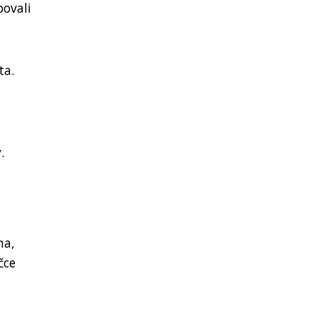
povali
ta.
.
ha,
čce