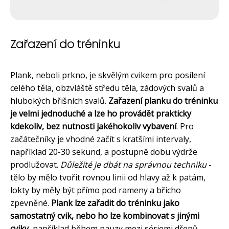
Zařazení do tréninku
Plank, neboli prkno, je skvělým cvikem pro posílení
celého těla, obzvláště středu těla, zádových svalů a
hlubokých břišních svalů.
Zařazení planku do tréninku
je velmi jednoduché a lze ho provádět prakticky
kdekoliv, bez nutnosti jakéhokoliv vybavení
. Pro
začátečníky je vhodné začít s kratšími intervaly,
například 20-30 sekund, a postupně dobu výdrže
prodlužovat.
Důležité je dbát na správnou techniku
-
tělo by mělo tvořit rovnou linii od hlavy až k patám,
lokty by měly být přímo pod rameny a břicho
zpevněné.
Plank lze zařadit do tréninku jako
samostatný cvik, nebo ho lze kombinovat s jinými
cviky
, například během pauzy mezi sériemi dřepů