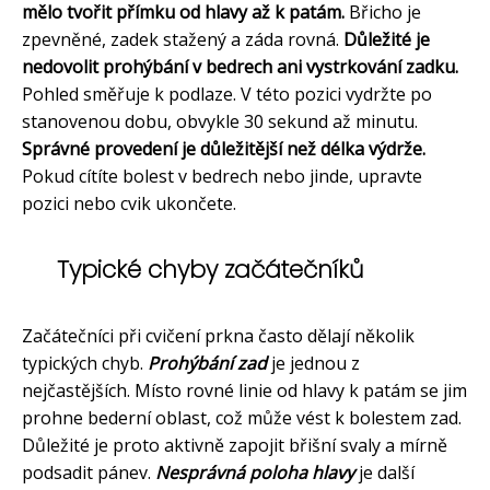
mělo tvořit přímku od hlavy až k patám.
Břicho je
zpevněné, zadek stažený a záda rovná.
Důležité je
nedovolit prohýbání v bedrech ani vystrkování zadku.
Pohled směřuje k podlaze. V této pozici vydržte po
stanovenou dobu, obvykle 30 sekund až minutu.
Správné provedení je důležitější než délka výdrže.
Pokud cítíte bolest v bedrech nebo jinde, upravte
pozici nebo cvik ukončete.
Typické chyby začátečníků
Začátečníci při cvičení prkna často dělají několik
typických chyb.
Prohýbání zad
je jednou z
nejčastějších. Místo rovné linie od hlavy k patám se jim
prohne bederní oblast, což může vést k bolestem zad.
Důležité je proto aktivně zapojit břišní svaly a mírně
podsadit pánev.
Nesprávná poloha hlavy
je další