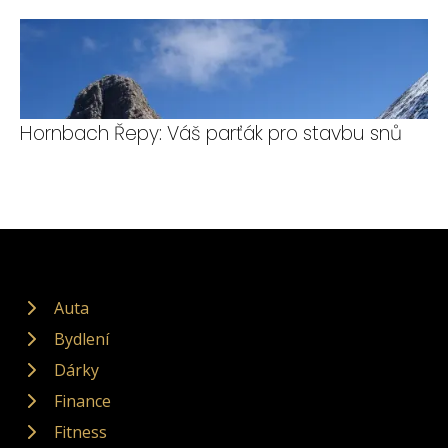
Hornbach Řepy: Váš parťák pro stavbu snů
Auta
Bydlení
Dárky
Finance
Fitness