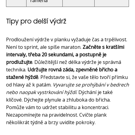
ramena
Tipy pro delší výdrž
Prodloužení výdrže v planku vyžaduje čas a trpělivost.
Není to sprint, ale spíše maraton.
Začněte s kratšími
intervaly, třeba 20 sekundami, a postupně je
prodlužujte
. Důležitější než délka výdrže je správná
technika.
Udržujte rovná záda, zpevněné břicho a
stažené hýždě
. Představte si, že vaše tělo tvoří přímku
od hlavy až k patám.
Vyvarujte se prohýbání v bedrech
nebo naopak vystrkování hýždí
. Dýchání je také
klíčové. Dýchejte plynule a zhluboka do břicha.
Pomůže vám to udržet stabilitu a koncentraci.
Nezapomínejte na pravidelnost. Cvičte plank
několikrát týdně a brzy uvidíte pokroky.