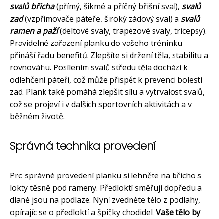
svalů břicha
(přímý, šikmé a příčný břišní sval),
svalů
zad
(vzpřimovače páteře, široký zádový sval) a
svalů
ramen a paží
(deltové svaly, trapézové svaly, tricepsy).
Pravidelné zařazení planku do vašeho tréninku
přináší řadu benefitů. Zlepšíte si držení těla, stabilitu a
rovnováhu. Posílením svalů středu těla dochází k
odlehčení páteři, což může přispět k prevenci bolestí
zad. Plank také pomáhá zlepšit sílu a vytrvalost svalů,
což se projeví i v dalších sportovních aktivitách a v
běžném životě.
Správná technika provedení
Pro správné provedení planku si lehněte na břicho s
lokty těsně pod rameny. Předloktí směřují dopředu a
dlaně jsou na podlaze. Nyní zvedněte tělo z podlahy,
opírajíc se o předloktí a špičky chodidel.
Vaše tělo by