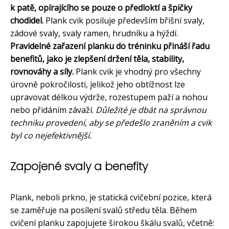
k patě, opírajícího se pouze o předloktí a špičky
chodidel.
Plank cvik posiluje především břišní svaly,
zádové svaly, svaly ramen, hrudníku a hýždí.
Pravidelné zařazení planku do tréninku přináší řadu
benefitů, jako je zlepšení držení těla, stability,
rovnováhy a síly.
Plank cvik je vhodný pro všechny
úrovně pokročilosti, jelikož jeho obtížnost lze
upravovat délkou výdrže, rozestupem paží a nohou
nebo přidáním závaží.
Důležité je dbát na správnou
techniku provedení, aby se předešlo zraněním a cvik
byl co nejefektivnější.
Zapojené svaly a benefity
Plank, neboli prkno, je statická cvičební pozice, která
se zaměřuje na posílení svalů středu těla. Během
cvičení planku zapojujete širokou škálu svalů, včetně: