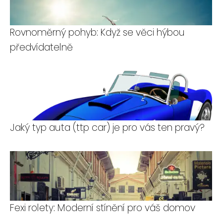
Rovnoměrný pohyb: Když se věci hýbou
předvídatelně
Jaký typ auta (ttp car) je pro vás ten pravý?
Fexi rolety: Moderní stínění pro váš domov