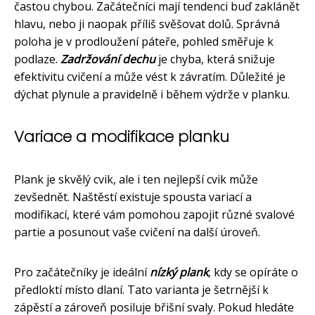
častou chybou. Začátečníci mají tendenci buď zaklánět
hlavu, nebo ji naopak příliš svěšovat dolů. Správná
poloha je v prodloužení páteře, pohled směřuje k
podlaze.
Zadržování dechu
je chyba, která snižuje
efektivitu cvičení a může vést k závratím. Důležité je
dýchat plynule a pravidelně i během výdrže v planku.
Variace a modifikace planku
Plank je skvělý cvik, ale i ten nejlepší cvik může
zevšednět. Naštěstí existuje spousta variací a
modifikací, které vám pomohou zapojit různé svalové
partie a posunout vaše cvičení na další úroveň.
Pro začátečníky je ideální
nízký plank
, kdy se opíráte o
předloktí místo dlaní. Tato varianta je šetrnější k
zápěstí a zároveň posiluje břišní svaly. Pokud hledáte